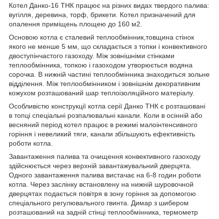
Котел Данко-16 ТНК працює на різних видах твердого палива:
вугілля, деревина, торф, брикети. Котел призначений для
опалення приміщень площею до 160 м2.
Основою котла є сталевий теплообмінник,товщина стінок
якого не менше 5 мм, що складається з топки і конвективного
двоступінчастого газоходу. Між зовнішніми стінками
теплообмінника, топкою і газоходом утворюється водяна
сорочка. В нижній частині теплообмінника знаходиться зольне
відділення. Між теплообмінником і зовнішнім декоративним
кожухом розташований шар теплоізоляційного матеріалу.
Особливістю конструкції котла серії Данко ТНК є розташовані
в топці спеціальні розпалювальні канали. Коли в осінній або
весняний період котел працює в режимі малоінтенсивного
горіння і невеликий тяги, канали збільшують ефективність
роботи котла.
Завантаження палива та очищення конвективного газоходу
здійснюється через верхній завантажувальний дверцята.
Одного завантаження палива вистачає на 6-8 годин роботи
котла. Через заслінку встановлену на нижній шуровочной
дверцятах подається повітря в зону горіння за допомогою
спеціального регулювального гвинта. Димар з шибером
розташований на задній стінці теплообмінника, термометр