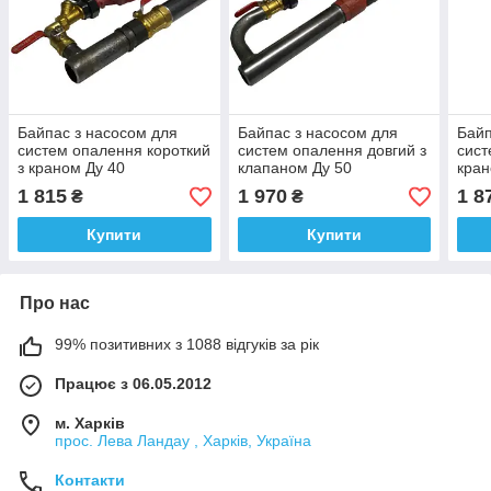
Байпас з насосом для
Байпас з насосом для
Байп
систем опалення короткий
систем опалення довгий з
сист
з краном Ду 40
клапаном Ду 50
кран
1 815
1 970
1 8
₴
₴
Купити
Купити
Про нас
99% позитивних з 1088 відгуків за рік
Працює з 06.05.2012
м. Харків
прос. Лева Ландау , Харків, Україна
Контакти