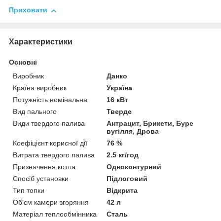
Приховати
Характеристики
Основні
Виробник
Данко
Країна виробник
Україна
Потужність номінальна
16 кВт
Вид пального
Тверде
Види твердого палива
Антрацит, Брикети, Буре
вугілля, Дрова
Коефіцієнт корисної дії
76 %
Витрата твердого палива
2.5 кг/год
Призначення котла
Одноконтурний
Спосіб установки
Підлоговий
Тип топки
Відкрита
Об'єм камери згоряння
42 л
Матеріал теплообмінника
Сталь