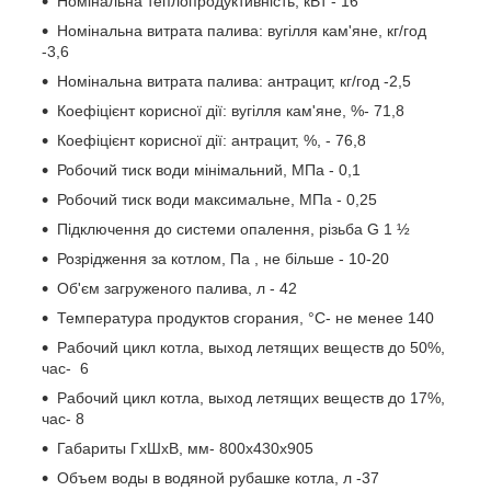
Номінальна теплопродуктивність, кВт - 16
Номінальна витрата палива: вугілля кам'яне, кг/год
-3,6
Номінальна витрата палива: антрацит, кг/год -2,5
Коефіцієнт корисної дії: вугілля кам'яне, %- 71,8
Коефіцієнт корисної дії: антрацит, %, - 76,8
Робочий тиск води мінімальний, МПа - 0,1
Робочий тиск води максимальне, МПа - 0,25
Підключення до системи опалення, різьба G 1 ½
Розрідження за котлом, Па , не більше - 10-20
Об'єм загруженого палива, л - 42
Температура продуктов сгорания, °С- не менее 140
Рабочий цикл котла, выход летящих веществ до 50%,
час- 6
Рабочий цикл котла, выход летящих веществ до 17%,
час- 8
Габариты ГхШхВ, мм- 800х430х905
Объем воды в водяной рубашке котла, л -37