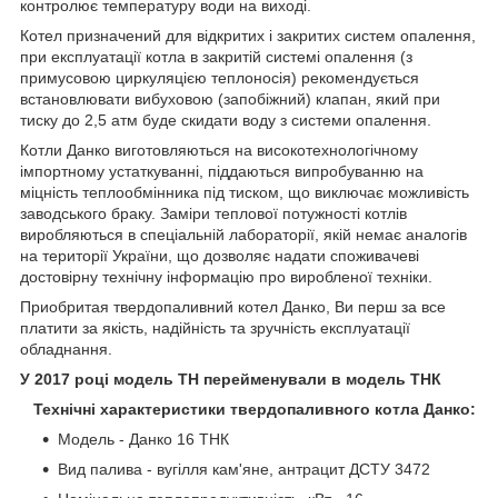
контролює температуру води на виході.
Котел призначений для відкритих і закритих систем опалення,
при експлуатації котла в закритій системі опалення (з
примусовою циркуляцією теплоносія) рекомендується
встановлювати вибуховою (запобіжний) клапан, який при
тиску до 2,5 атм буде скидати воду з системи опалення.
Котли Данко виготовляються на високотехнологічному
імпортному устаткуванні, піддаються випробуванню на
міцність теплообмінника під тиском, що виключає можливість
заводського браку. Заміри теплової потужності котлів
виробляються в спеціальній лабораторії, якій немає аналогів
на території України, що дозволяє надати споживачеві
достовірну технічну інформацію про виробленої техніки.
Приобритая твердопаливний котел Данко, Ви перш за все
платити за якість, надійність та зручність експлуатації
обладнання.
У 2017 році модель ТН перейменували в модель ТНК
Технічні характеристики твердопаливного котла Данко:
Модель - Данко 16 ТНК
Вид палива - вугілля кам'яне, антрацит ДСТУ 3472