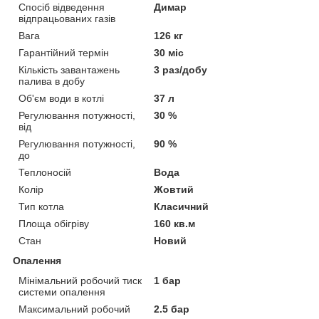
Спосіб відведення
Димар
відпрацьованих газів
Вага
126 кг
Гарантійний термін
30 міс
Кількість завантажень
3 раз/добу
палива в добу
Об'єм води в котлі
37 л
Регулювання потужності,
30 %
від
Регулювання потужності,
90 %
до
Теплоносій
Вода
Колір
Жовтий
Тип котла
Класичний
Площа обігріву
160 кв.м
Стан
Новий
Опалення
Мінімальний робочий тиск
1 бар
системи опалення
Максимальний робочий
2.5 бар