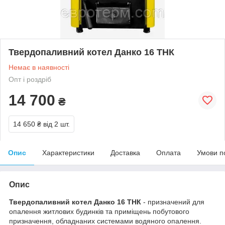
Твердопаливний котел Данко 16 ТНК
Немає в наявності
Опт і роздріб
14 700
₴
14 650 ₴
від 2 шт.
Опис
Характеристики
Доставка
Оплата
Умови п
Опис
Твердопаливний котел Данко 16 ТНК
- призначений для
опалення житлових будинків та приміщень побутового
призначення, обладнаних системами водяного опалення.