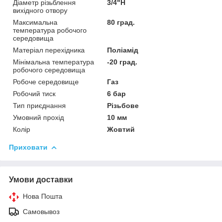
Діаметр різьблення
3/4"Н
вихідного отвору
Максимальна
80 град.
температура робочого
середовища
Матеріал перехідника
Поліамід
Мінімальна температура
-20 град.
робочого середовища
Робоче середовище
Газ
Робочий тиск
6 бар
Тип приєднання
Різьбове
Умовний прохід
10 мм
Колір
Жовтий
Приховати
Умови доставки
Нова Пошта
Самовывоз