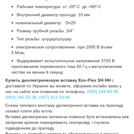
Рабочая температура: от -20º С до +80º С
Внутренний диаметр прохода: 10 мм
номинальный диаметр: Dn20
Размер трубной резьбы: 3/4"
Тип резьбы: штуцер/штуцер
электрическое сопротивление: при 1000 В более
5 Мом;
Выдерживает испытательное напряжение 3750 В
приложением переменного тока 50 Гц к металлическим
частям не менее 6 секунд
Купить диэлектрическую вставку Eco-Flex 3/4 НН
с
доставкой по Украине вы можете, оформив онлайн заказ у
нас на сайте или позвонив по телефону
(050) 194-89-99
,
(093) 245-23-30
,
(067) 423-33-86
Схеми типового монтажу діелектричної вставки на прикладі
газової плити або котла.
Вставка діелектрична ізолююча повинна бути встановлена між
запірним краном перекривають газопровід, і гнучкою
підведенням до приладу.
Вставка не потребує повірки та обслуговування в процесі