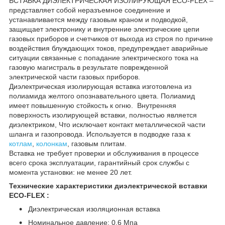
ВСТАВКА ДИЭЛЕКТРИЧЕСКАЯ ИЗОЛИРУЮЩАЯ ECO-FLEX –
представляет собой неразъемное соединение и
устанавливается между газовым краном и подводкой,
защищает электронику и внутренние электрические цепи
газовых приборов и счетчиков от выхода из строя по причине
воздействия блуждающих токов, предупреждает аварийные
ситуации связанные с попадание электрического тока на
газовую магистраль в результате поврежденной
электрической части газовых приборов.
Диэлектрическая изолирующая вставка изготовлена из
полиамида желтого опознавательного цвета. Полиамид
имеет повышенную стойкость к огню. Внутренняя
поверхность изолирующей вставки, полностью является
диэлектриком, Что исключает контакт металлической части
шланга и газопровода. Используется в подводке газа к
котлам
,
колонкам
, газовым плитам.
Вставка не требует проверки и обслуживания в процессе
всего срока эксплуатации, гарантийный срок службы с
момента установки: не менее 20 лет.
Технические характеристики диэлектрической вставки
ECO-FLEX :
Диэлектрическая изоляционная вставка
Номинальное давление: 0,6 Мпа