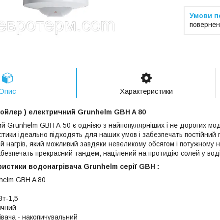
повернен
Опис
Характеристики
Бойлер ) електричний Grunhelm GBH A 80
й Grunhelm GBH A-50 є однією з найпопулярніших і не дорогих мод
стики ідеально підходять для наших умов і забезпечать постійний 
й нагрів, який можливий завдяки невеликому обсягом і потужному 
абезпечать прекрасний тандем, націлений на протидію солей у воді
ристики водонагрівача Grunhelm
серії GBH
:
helm GBH A 80
Вт-1,5
ичний
івача - накопичувальний