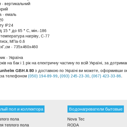
и - вертикальний
крий
а - емаль
20
ту ІР24
д 15 ° до 65 ° С, мін.-186
температура нагріву, С-77
тиск, МПа-0.6
Г,см - 735х460х460
ик - Україна
років на бак і 1 рік на електричну частину по всій Україні, за дотрим
unhelm GBH A 80
з доставкою по Україні ви можете, оформивши он
 за телефоном
(050) 194-89-99
,
(093) 245-23-30
,
(067) 423-33-86
.
лый пол и коллектора
Водонагреватели бытовые
плого пола
Nova Tec
я теплого пола
RODA