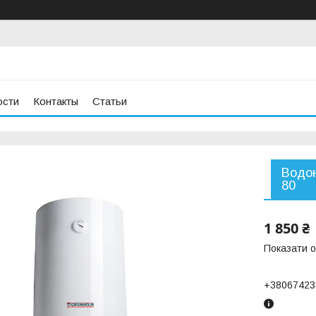
ости
Контакты
Статьи
Водон
80
1 850 ₴
Показати о
+38067423