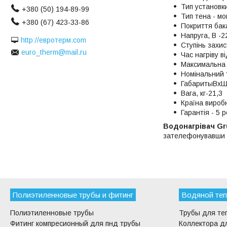
Тип установк
+380 (50) 194-89-99
Тип тена - мо
+380 (67) 423-33-86
Покриття бак
Напруга, В -2
http://евротерм.com
Ступінь захис
euro_therm@mail.ru
Час нагріву ві
Максимальна 
Номінальний 
ГабаритыВхШх
Вага, кг-21,3
Країна виробн
Гарантія - 5 
Водонагрівач Gr
зателефонувавши
Полиэтиленновые трубы и фитинг
Водяной теп
Полиэтиленновые трубы
Трубы для те
Фитинг компресионный для пнд трубы
Коллектора дл