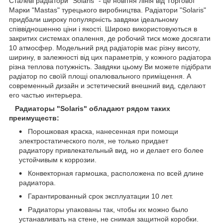
Сталеві радіатори "Solaris" - це новітня лінія від Торгової
Марки "Mastas" турецького виробництва. Радіатори "Solaris"
придбали широку популярність завдяки ідеальному
співвідношенню ціни і якості. Широко використовуються в
закритих системах опалення, де робочий тиск може досягати
10 атмосфер. Модельний ряд радіаторів має різну висоту,
ширину, в залежності від цих параметрів, у кожного радіатора
різна теплова потужність. Завдяки цьому Ви можете підібрати
радіатор по своїй площі опалювального приміщення. А
современный дизайн и эстетический внешний вид, сделают
его частью интерьера.
Радиаторы "Solaris" обладают рядом таких
преимуществ:
Порошковая краска, нанесенная при помощи
электростатического поля, не только придает
радиатору привлекательный вид, но и делает его более
устойчивым к коррозии.
Конвекторная гармошка, расположена по всей длине
радиатора.
Гарантированный срок эксплуатации 10 лет.
Радиаторы упакованы так, чтобы их можно было
устанавливать на стене, не снимая защитной коробки.