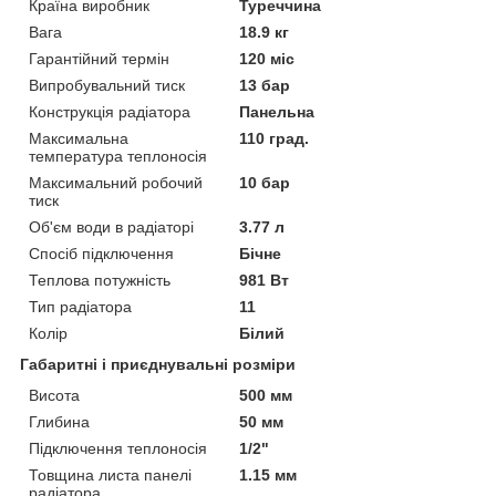
Країна виробник
Туреччина
Вага
18.9 кг
Гарантійний термін
120 міс
Випробувальний тиск
13 бар
Конструкція радіатора
Панельна
Максимальна
110 град.
температура теплоносія
Максимальний робочий
10 бар
тиск
Об'єм води в радіаторі
3.77 л
Спосіб підключення
Бічне
Теплова потужність
981 Вт
Тип радіатора
11
Колір
Білий
Габаритні і приєднувальні розміри
Висота
500 мм
Глибина
50 мм
Підключення теплоносія
1/2"
Товщина листа панелі
1.15 мм
радіатора