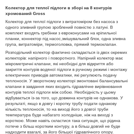
Колектор для теплої підлоги в зборі на 8 контурів
хромований Gross
Колектор для теплої підлоги з витратоміром без насоса з
одного зливний групою зроблений повністю з латуні. В
комплект входять гребінки з евроконусами на кріпильної
планки, коннектор під насос,змішувальний блок, одна зливна
група, витратоміри, термоголовка, прямий термоклапан.
Розподільний колектор фактично складається із двох окремих
колекторів: напірного і поворотного. Напірний колектор має
мікрометричні клапани, які необхідні для відкриття або
закриття контурів водяної підлоги в ручному режимі і монтажу
електричних приводів автоматики, які регулюють подачу
теплоносія. У зворотному колекторі змонтовані балансувальні
клапани в завдання яких входить гідравлічне вирівнювання
контурів теплої підлоги між собою. Необхідність у цьому
відбувається із-за того, що довжина контурів не однакова. У
результаті, якщо в довгу і коротку трубу подати однакову
кількість теплоносія, то на виході його з довгої труби
температура буде набагато холодніше, ніж на виході з
короткою. Може навіть скластися така ситуація, що рідина
потече з більш коротким контуру, а в більш довгий не буде
надходити взагалі, за його більшої гідравлічного опору.