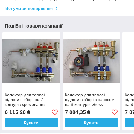
Всі умови повернення
Подібні товари компанії
Колектор для теплої
Колектор для теплої
Коле
підлоги в зборі на 7
підлоги в зборі з насосом
підл
контурів хромований
на 8 контурів Gross
на 9
Gross
Gros
6 115,20
7 084,35
7 8
₴
₴
Купити
Купити