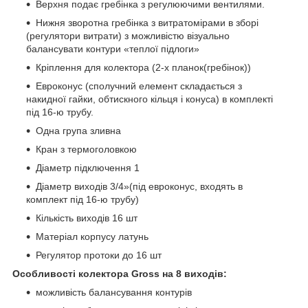
Верхня подає гребінка з регулюючими вентилями.
Нижня зворотна гребінка з витратомірами в зборі
(регулятори витрати) з можливістю візуально
балансувати контури «теплої підлоги»
Кріплення для колектора (2-х планок(гребінок))
Евроконус (сполучний елемент складається з
накидної гайки, обтискного кільця і конуса) в комплекті
під 16-ю трубу.
Одна група зливна
Кран з термоголовкою
Діаметр підключення 1
Діаметр виходів 3/4»(під евроконус, входять в
комплект під 16-ю трубу)
Кількість виходів 16 шт
Матеріал корпусу латунь
Регулятор протоки до 16 шт
Особливості колектора Gross на 8 виходів:
можливість балансування контурів