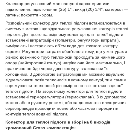
Колектор регульований має наступні характеристики
підключення: підключення (25) 1" ; вихід (20) 3/4"; матеріал ―
латунь; покриття - хром.
Розподільний колектор для теплої підлоги встановлюються в
систему з метою індивідуального регулювання контурів теплої
підлоги. Для цього на вхідному колекторі для теплої підлоги
встановлені витратоміри (топметри, регулятори витрати ),
вимірюють і настроюють об'єм води для кожного контуру
окремо. Регулятори витрати обов'язкові тому, що у контурах з
різною довжиною труб теплоносій проходить за найменшого
опору (найкоротший контур) нагріваючи його максимально, і
практично не йде через довгі контуру, залишаючи їх
холодними. З допомогою витратомірів ми можемо візуально
відрегулювати потік теплоносія в кожному контурі, тим самим
спрямувавши теплоносій рівномірно по всіх петлях водяної
теплої підлоги. На зворотному колекторі для теплої підлоги
встановлені терморегулятори (термоклапан). З їх допомогою
можна або в ручному режимі, або за допомогою електричних
сервоприводів проводити повне або часткове перекриття
контурів теплої водяної підлоги.
Колектор для теплої підлоги в зборі на 8 виходів
хромований Gross комплектація: