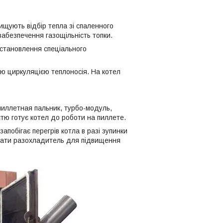
ищують відбір тепла зі спаленного
абезпечення газощільність топки.
встановлення спеціального
ою циркуляцією теплоносія. На котел
пиллетная пальник, турбо-модуль,
тю готує котел до роботи на пиллете.
побігає перегрів котла в разі зупинки
вати разохладитель для підвищення