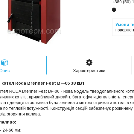
+380 (50) 
повернен
Опис
Характеристики
котел Roda Brenner Fest BF-06 38 кВт
тел RODA Brenner Fest BF-06 - нова модель твердопаливного котл
ивних котлів: привабливий дизайн, багатофункціональність, енерго
ла і дверцята зольника була змінена з метою отримати котел, в як
 по тепловій потужності. Конструкція секцій забезпечує розвинену 
 від згоряння палива.
паливо:
— 24-60 мм;