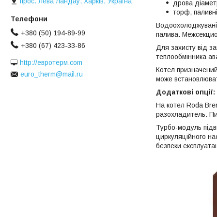
прос. Лева Ландау, Харків, Україна
дрова діамет
торф, паливні
Водоохолоджувані к
+380 (50) 194-89-99
палива. Межсекцио
+380 (67) 423-33-86
Для захисту від за
теплообмінника ав
http://евротерм.com
Котел призначений
euro_therm@mail.ru
може встановлюват
Додаткові опції:
На котел Roda Bre
разохладитель. Пи
Турбо-модуль підви
циркуляційного н
безпеки експлуатац