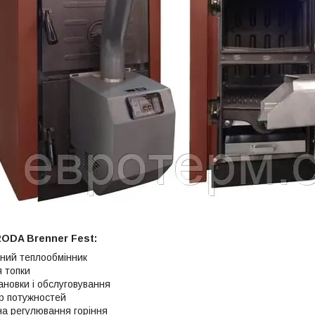
RODA Brenner Fest:
нний теплообмінник
я топки
ановки і обслуговування
р потужностей
а регулювання горіння