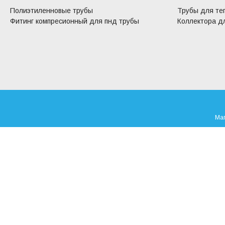
Полиэтиленновые трубы
Трубы для те
Фитинг компресионный для пнд трубы
Коллектора дл