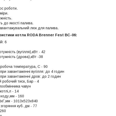
рс роботи.
міри.
жність.
ь до якості палива.
авантажувальний люк для палива.
ристики котла RODA Brenner Fest ВС-06:
ій: 6
тужність (вугілля),кВт - 42
тужність (дрова),кВт -38
робоча температура, С - 90
при завантаженні вугілля: до 4 годин
 при завантаженні дров: до 2 годин
 робочий тиск, Бар - 4
лообмінника чавун
котлі,л - 14
ходу,мм - 160
хГ,мм - 1013х523х840
згоряння куб. дм - 77
 260
ік