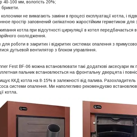
р 40-100 мм, вологість 20%;
 брикети.
олосники не вимагають заміни в процесі експлуатації котла, і підв
нное простір заповнений силікатною жаростійким герметиком для з
кипання котла при відсутності циркуляції в котел передбачається 
арійного охолодження.
 для роботи в закритих і відкритих системах опалення з примусов
ися дутьевой вентилятор з блоком управління.
nner Fest BF-06 можна встановлювати такі додаткові аксесуари як 
ллетная пальник встановлюється на фронтальну дверцята і повніс
щує ККД котла на 8-15% в залежності від палива. Разохладитель за
асоса системи опалення. Ми наполегливо рекомендуємо встановлю
ії котла.