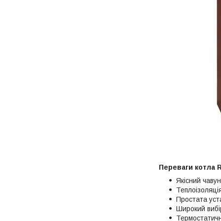
Переваги котла 
Якісний чаву
Теплоізоляці
Простата уст
Широкий вибі
Термостатичн