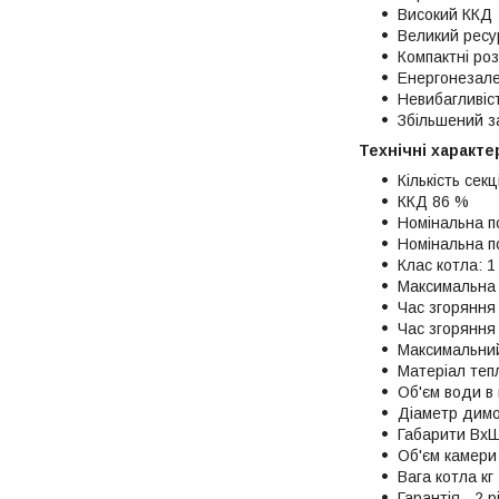
Високий ККД
Великий ресу
Компактні роз
Енергонезале
Невибагливіст
Збільшений з
Технічні характе
Кількість секц
ККД 86 %
Номінальна по
Номінальна по
Клас котла: 1
Максимальна 
Час згоряння 
Час згоряння
Максимальний
Матеріал теп
Об'єм води в 
Діаметр димо
Габарити ВхШ
Об'єм камери 
Вага котла кг
Гарантія - 2 р