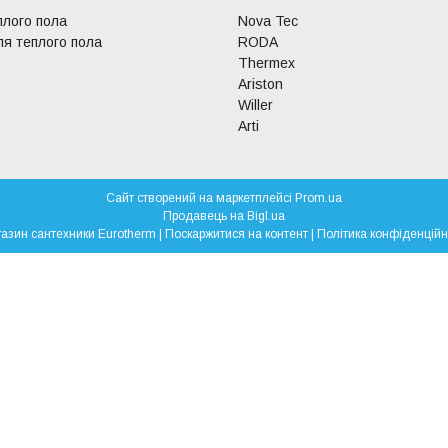
плого пола
Nova Tec
я теплого пола
RODA
Thermex
Ariston
Willer
Arti
Сайт створений на маркетплейсі
Prom.ua
Продавець на Bigl.ua
Магазин сантехники Eurotherm |
Поскаржитися на контент
|
Політика конфіденційн