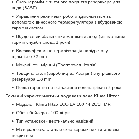
Скло-керамічне титанове покриття резервуара для
води (BASF)
Управління режимами роботи здійснюється за
допомогою виносного терморегулятора з вбудованою
термозахистом
Вбудований збільшений магнієвий анод (мінімальний
термін служби анода 2 роки)
Високоефективна термоізоляція поліуретану
щільністю 22 mm
Мокрий тен мідний (Thermowatt, Італія)
Товщина сталі (виробництва Австрія) внутрішнього
резервуара 1,8 mm
Повна гарантія на всі частини водонагрівача 2 роки.
Технічні характеристики водонагрівача Klima Hitze:
Модель -
Klima Hitze ECO EV 100 44 20/1h MR
Обсяг бойлера - 100 літрів
Тип установки - вертикально навісний
Матеріал бака сталь із скло-керамічних титановим
покриттям