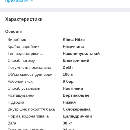
Приховати
Характеристики
Основні
Виробник
Klima Hitze
Країна виробник
Німеччина
Тип водонагрівача
Накопичувальний
Спосіб нагріву
Електричний
Потужність номінальна
2 кВт
Об'єм ємності для води
100 л
Робочий тиск
6 бар
Спосіб установки
Настінний
Розташування
Вертикальне
Підводка
Нижня
Внутрішнє покриття бака
Склокераміка
Форма водонагрівача
Циліндричний
Вага
30 кг
Гарантійний термін
24 міс