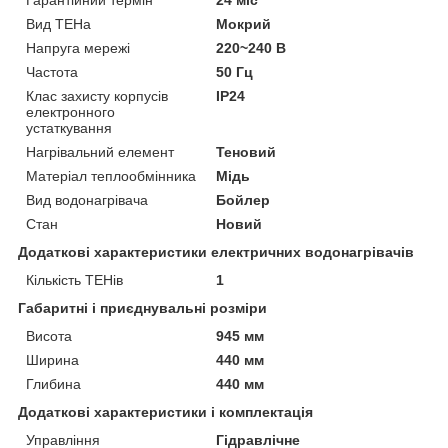
Вид ТЕНа
Мокрий
Напруга мережі
220~240 В
Частота
50 Гц
Клас захисту корпусів
IP24
електронного
устаткування
Нагрівальний елемент
Теновий
Матеріал теплообмінника
Мідь
Вид водонагрівача
Бойлер
Стан
Новий
Додаткові характеристики електричних водонагрівачів
Кількість ТЕНів
1
Габаритні і приєднувальні розміри
Висота
945 мм
Ширина
440 мм
Глибина
440 мм
Додаткові характеристики і комплектація
Управління
Гідравлічне