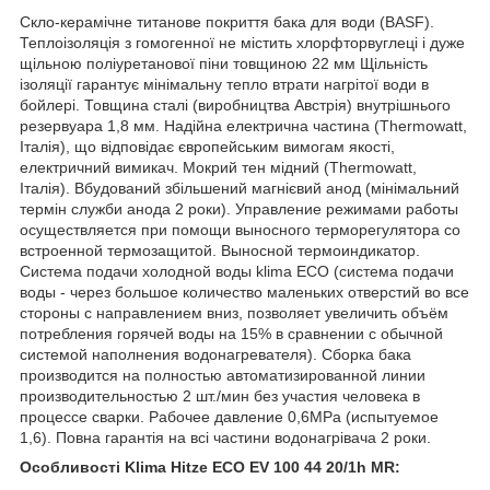
Скло-керамічне титанове покриття бака для води (BASF).
Теплоізоляція з гомогенної не містить хлорфторвуглеці і дуже
щільною поліуретанової піни товщиною 22 мм Щільність
ізоляції гарантує мінімальну тепло втрати нагрітої води в
бойлері. Товщина сталі (виробництва Австрія) внутрішнього
резервуара 1,8 мм. Надійна електрична частина (Thermowatt,
Італія), що відповідає європейським вимогам якості,
електричний вимикач. Мокрий тен мідний (Thermowatt,
Італія). Вбудований збільшений магнієвий анод (мінімальний
термін служби анода 2 роки). Управление режимами работы
осуществляется при помощи выносного терморегулятора со
встроенной термозащитой. Выносной термоиндикатор.
Система подачи холодной воды klima ECO (система подачи
воды - через большое количество маленьких отверстий во все
стороны с направлением вниз, позволяет увеличить объём
потребления горячей воды на 15% в сравнении с обычной
системой наполнения водонагревателя). Сборка бака
производится на полностью автоматизированной линии
производительностью 2 шт./мин без участия человека в
процессе сварки. Рабочее давление 0,6MPa (испытуемое
1,6). Повна гарантія на всі частини водонагрівача 2 роки.
Особливості Klima Hitze ECO EV 100 44 20/1h MR: