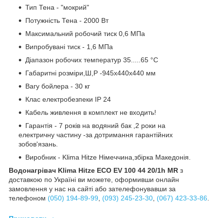
Тип Тена - "мокрий"
Потужність Тена - 2000 Вт
Максимальний робочий тиск 0,6 МПа
Випробувані тиск - 1,6 МПа
Діапазон робочих температур 35.....65 °C
Габаритні розміри,Ш,Р -945х440х440 мм
Вагу бойлера - 30 кг
Клас електробезпеки IP 24
Кабель живлення в комплект не входить!
Гарантія - 7 років на водяний бак ,2 роки на
електричну частину -за дотримання гарантійних
зобов'язань.
Виробник - Klima Hitze Німеччина,збірка Македонія.
Водонагрівач Klima Hitze ECO EV 100 44 20/1h MR
з
доставкою по Україні ви можете, оформивши онлайн
замовлення у нас на сайті або зателефонувавши за
телефоном
(050) 194-89-99
,
(093) 245-23-30
,
(067) 423-33-86
.