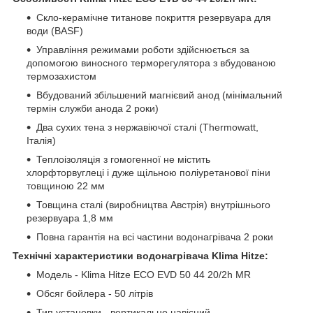
Скло-керамічне титанове покриття резервуара для
води (BASF)
Управління режимами роботи здійснюється за
допомогою виносного терморегулятора з вбудованою
термозахистом
Вбудований збільшений магнієвий анод (мінімальний
термін служби анода 2 роки)
Два сухих тена з нержавіючої сталі (Thermowatt,
Італія)
Теплоізоляція з гомогенної не містить
хлорфторвуглеці і дуже щільною поліуретанової піни
товщиною 22 мм
Товщина сталі (виробництва Австрія) внутрішнього
резервуара 1,8 мм
Повна гарантія на всі частини водонагрівача 2 роки
Технічні характеристики водонагрівача Klima Hitze:
Модель -
Klima Hitze ECO EVD 50 44 20/2h MR
Обсяг бойлера - 50 літрів
Тип установки - вертикально навісний