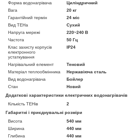
Форма водонагрівача
Циліндричний
Вага
20 кг
Гарантійний термін
24 міс
Вид ТЕНа
Сухий
Напруга мережі
220~240 В
Частота
50 Гц
Клас захисту корпусів
IP24
електронного
устаткування
Нагрівальний елемент
Теновий
Матеріал теплообмінника
Нержавіюча сталь
Вид водонагрівача
Бойлер
Стан
Новий
Додаткові характеристики електричних водонагрівачів
Кількість ТЕНів
2
Габаритні і приєднувальні розміри
Висота
540 мм
Ширина
440 мм
Глибина
440 мм