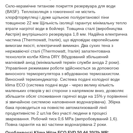
Скло-керамічне титанове покриття резервуара для води
(BASF). Теплоізоляція з гомогенної не містить
хлорфторвуглеці і дуже щільною поліуретанової піни
товщиною 22 мм Щільність ізоляції гарантує мінімальну тепло
втрати нагрітої води в бойлері. Товщина сталі (виробництва
Австрія) внутрішнього резервуара 1,8 мм. Надійна електрична
частина (Thermowatt, Італія), що відповідає європейським
вимогам якості, електричний вимикач. Два сухих тена з
нержавіючої сталі (Thermowatt, Італія) запатентована
технологія колби Klima DRY. Вбудований збільшений
магнієвий анод (мінімальний термін служби анода 2 роки).
Управління режимами роботи здійснюється за допомогою
виносного терморегулятора з вбудованою термозахистом.
Виносний термоиндикатор. Система подачі холодної води
klima ECO (система подачі води - через велику кількість
маленьких отворів у всі сторони з напрямком вниз, дозволяє
збільшити обсяг споживання гарячої води на 15% у порівнянні
зі звичайною системою наповнення водонагрівача). Збірка
бака проводиться на повністю автоматизованій лінії
продуктивністю 2 шт./хв без участі людини в процесі
зварювання. Робочий тиск 0,6 MPa (випробовуваний 1,6).
Повна гарантія на всі частини водонагрівача 2 роки.
Особливості Klima Hitze ECO EVD 50 44 20/2h MR: