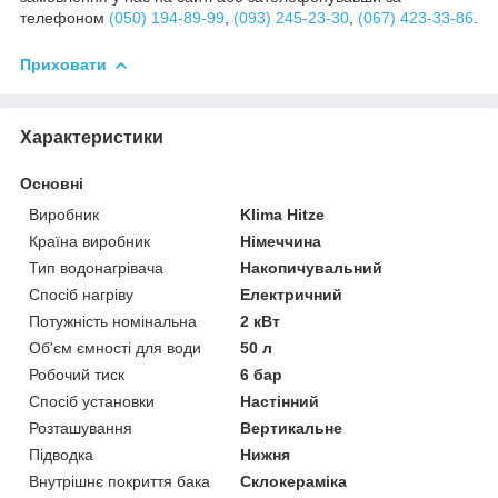
телефоном
(050) 194-89-99
,
(093) 245-23-30
,
(067) 423-33-86
.
Приховати
Характеристики
Основні
Виробник
Klima Hitze
Країна виробник
Німеччина
Тип водонагрівача
Накопичувальний
Спосіб нагріву
Електричний
Потужність номінальна
2 кВт
Об'єм ємності для води
50 л
Робочий тиск
6 бар
Спосіб установки
Настінний
Розташування
Вертикальне
Підводка
Нижня
Внутрішнє покриття бака
Склокераміка