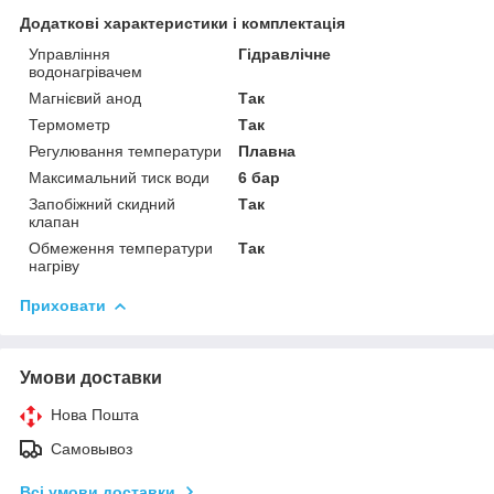
Додаткові характеристики і комплектація
Управління
Гідравлічне
водонагрівачем
Магнієвий анод
Так
Термометр
Так
Регулювання температури
Плавна
Максимальний тиск води
6 бар
Запобіжний скидний
Так
клапан
Обмеження температури
Так
нагріву
Приховати
Умови доставки
Нова Пошта
Самовывоз
Всі умови доставки