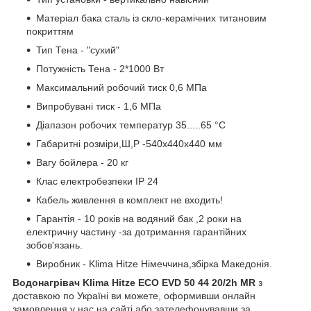
Матеріал бака сталь із скло-керамічних титановим
покриттям
Тип Тена - "сухий"
Потужність Тена - 2*1000 Вт
Максимальний робочий тиск 0,6 МПа
Випробувані тиск - 1,6 МПа
Діапазон робочих температур 35.....65 °C
Габаритні розміри,Ш,Р -540х440х440 мм
Вагу бойлера - 20 кг
Клас електробезпеки IP 24
Кабель живлення в комплект не входить!
Гарантія - 10 років на водяний бак ,2 роки на
електричну частину -за дотримання гарантійних
зобов'язань.
Виробник - Klima Hitze Німеччина,збірка Македонія.
Водонагрівач Klima Hitze ECO EVD 50 44 20/2h MR
з
доставкою по Україні ви можете, оформивши онлайн
замовлення у нас на сайті або зателефонувавши за