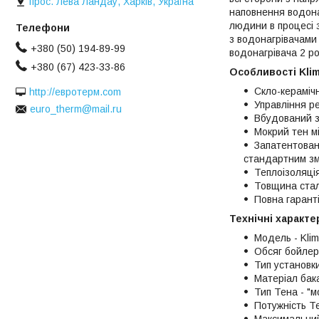
прос. Лева Ландау, Харків, Україна
наповнення водонаг
людини в процесі 
з водонагрівачами 
+380 (50) 194-89-99
водонагрівача 2 ро
+380 (67) 423-33-86
Особливості Klim
Скло-кераміч
http://евротерм.com
Управління р
euro_therm@mail.ru
Вбудований з
Мокрий тен мі
Запатентована
стандартним зм
Теплоізоляці
Товщина стал
Повна гаранті
Технічні характе
Модель -
Kli
Обсяг бойлера
Тип установки
Матеріал бака
Тип Тена - "м
Потужність Те
Максимальний