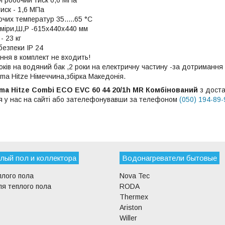
иск - 1,6 МПа
чих температур 35.....65 °C
зміри,Ш,Р -615х440х440 мм
- 23 кг
безпеки IP 24
ння в комплект не входить!
років на водяний бак ,2 роки на електричну частину -за дотримання
ima Hitze Німеччина,збірка Македонія.
ma Hitze Combi ECO EVC 60 44 20/1h MR
Комбінований
з доста
я у нас на сайті або зателефонувавши за телефоном
(050) 194-89-
лый пол и коллектора
Водонагреватели бытовые
плого пола
Nova Tec
я теплого пола
RODA
Thermex
Ariston
Willer