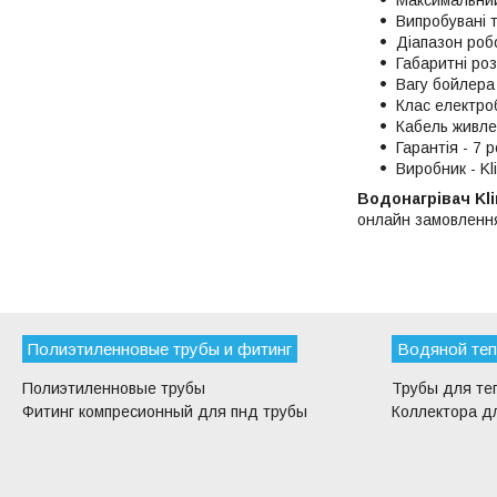
Випробувані т
Діапазон робо
Габаритні ро
Вагу бойлера 
Клас електро
Кабель живле
Гарантія - 7 
Виробник - Kl
Водонагрівач Kli
онлайн замовленн
Полиэтиленновые трубы и фитинг
Водяной теп
Полиэтиленновые трубы
Трубы для те
Фитинг компресионный для пнд трубы
Коллектора дл