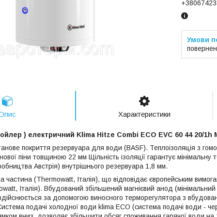
+38067423
повернен
Опис
Характеристики
ойлер ) електричний Klima Hitze Combi ECO EVC 60 44 20/1h
танове покриття резервуара для води (BASF). Теплоізоляція з гомо
ової піни товщиною 22 мм Щільність ізоляції гарантує мінімальну т
робництва Австрія) внутрішнього резервуара 1,8 мм.
 частина (Thermowatt, Італія), що відповідає європейським вимога
watt, Італія). Вбудований збільшений магнієвий анод (мінімальний
здійснюється за допомогою виносного терморегулятора з вбудова
стема подачі холодної води klima ECO (система подачі води - чере
рямком вниз, дозволяє збільшити обсяг споживання гарячої води на