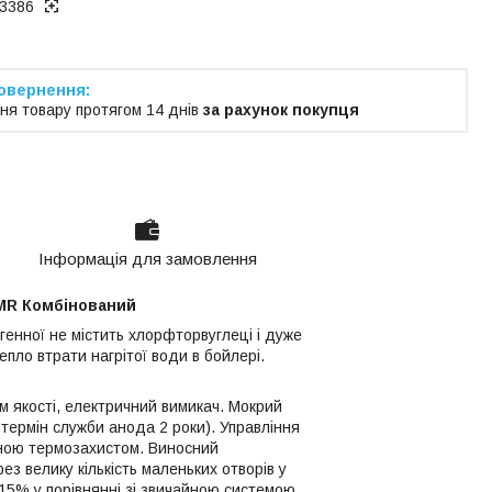
3386
ня товару протягом 14 днів
за рахунок покупця
Інформація для замовлення
 MR Комбінований
генної не містить хлорфторвуглеці і дуже
епло втрати нагрітої води в бойлері.
м якості, електричний вимикач. Мокрий
 термін служби анода 2 роки). Управління
ною термозахистом. Виносний
з велику кількість маленьких отворів у
 15% у порівнянні зі звичайною системою