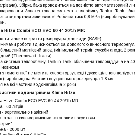
рівача). Збірка бака проводиться на повністю автоматизованій ліні
зварювання. Запатентована система теплообміну Tank in Tank, збі
зі стандартним змійовиком! Робочий тиск 0,8 MPa (випробовуваний 1
ки.
a Hitze Combi ECO EVC 60 44 20/1h MR:
не титанове покриття резервуара для води (BASF)
ежимами роботи здійснюється за допомогою виносного терморегу
більшений магнієвий анод (мінімальний термін служби анода 2 рок
дний (Thermowatt, Італія)
 система теплообміну Tank in Tank, збільшена тепловіддача на 40%
ійовиком!
я з гомогенної не містить хлорфторвуглеці і дуже щільною поліуре
і (виробництва Австрія) внутрішнього резервуара 1,8 мм
я на всі частини водонагрівача 2 роки
ристики водонагрівача Klima Hitze:
ma Hitze Combi ECO EVC 60 44 20/1h MR
 - 60 літрів
 - вертикально навісний
 сталь із скло-керамічних титановим покриттям
окрий"
на - 2000 Вт
 робочий тиск 0,6 МПа