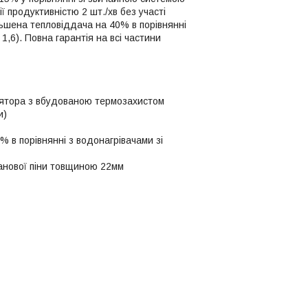
ї продуктивністю 2 шт./хв без участі
льшена тепловіддача на 40% в порівнянні
,6). Повна гарантія на всі частини
лятора з вбудованою термозахистом
и)
 в порівнянні з водонагрівачами зі
танової піни товщиною 22мм