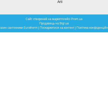
Arti
Сайт створений на маркетплейсі
Prom.ua
Продавець на Bigl.ua
Магазин сантехники Eurotherm |
Поскаржитися на контент
|
Політика конфіденційн