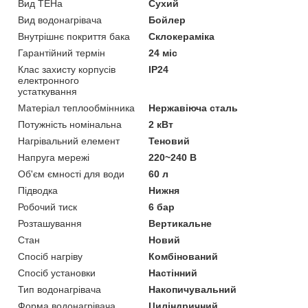
Вид ТЕНа
Сухий
Вид водонагрівача
Бойлер
Внутрішнє покриття бака
Склокераміка
Гарантійний термін
24 міс
Клас захисту корпусів
IP24
електронного
устаткування
Матеріал теплообмінника
Нержавіюча сталь
Потужність номінальна
2 кВт
Нагрівальний елемент
Теновий
Напруга мережі
220~240 В
Об'єм ємності для води
60 л
Підводка
Нижня
Робочий тиск
6 бар
Розташування
Вертикальне
Стан
Новий
Спосіб нагріву
Комбінований
Спосіб установки
Настінний
Тип водонагрівача
Накопичувальний
Форма водонагрівача
Циліндричний