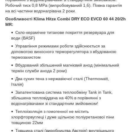
Робочий тиск 0,8 MPa (випробовуваний 1,6). Повна гарантія
на всі частини водонагрівача 2 роки.
Особливості Klima Hitze Combi DRY ECO EVCD 60 44 20/2h
MR:
Скло-керамічне титанове покриття резервуара для
води (BASF)
Управління режимами роботи здійснюється за
допомогою виносного терморегулятора з вбудованою
термозахистом
Вбудований збільшений магнієвий анод (мінімальний
термін служби анода 2 роки)
Два сухих тена з нержавіючої сталі (Thermowatt,
Італія)
Запатентована система теплообміну Tank in Tank,
збільшена тепловіддача на 40% в порівнянні з
водонагрівачами зі стандартним змійовиком!
Теплоізоляція з гомогенної не містить
хлорфторвуглеці і дуже щільною поліуретанової піни
товщиною 22мм
Товщина сталі (виробництва Австрія) внутрішнього