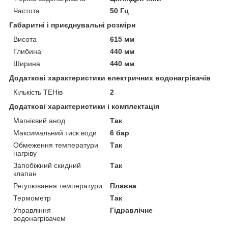
Частота
50 Гц
Габаритні і приєднувальні розміри
Висота
615 мм
Глибина
440 мм
Ширина
440 мм
Додаткові характеристики електричних водонагрівачів
Кількість ТЕНів
2
Додаткові характеристики і комплектація
Магнієвий анод
Так
Максимальний тиск води
6 бар
Обмеження температури
Так
нагріву
Запобіжний скидний
Так
клапан
Регулювання температури
Плавна
Термометр
Так
Управління
Гідравлічне
водонагрівачем