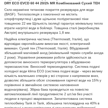
DRY ECO EVCD 60 44 20/2h MR Комбінований Сухий ТЕН
Скло-керамічне титанове покриття резервуара для води
(BASF). Теплоізоляція з гомогенної не містить
хлорфторвуглеці і дуже щільною поліуретанової піни
товщиною 22 мм Щільність ізоляції гарантує мінімальну тепло
втрати нагрітої води в бойлері. Товщина сталі (виробництва
Австрія) внутрішнього резервуара 1,8 мм.
Надійна електрична частина (Thermowatt, Італія), що
відповідає європейським вимогам якості, електричний
вимикач. Сухий тен (Thermowatt, Італія). Вбудований
збільшений магнієвий анод (мінімальний термін служби анода
2 роки). Управління режимами роботи здійснюється за
допомогою виносного терморегулятора з вбудованою
термозахистом. Виносний термоиндикатор. Система подачі
холодної води klima ECO (система подачі води - через велику
кількість маленьких отворів у всі сторони з напрямком вниз,
дозволяє збільшити обсяг споживання гарячої води на 15% у
порівнянні зі звичайною системою наповнення
водонагрівача). Збірка бака проводиться на повністю
автоматизованій лінії продуктивністю 2 шт./хв без участі
людини в процесі зварювання. Запатентована система
теплообміну Tank in Tank, збільшена тепловіддача на 40% в
порівнянні з водонагрівачами зі стандартним змійовиком!