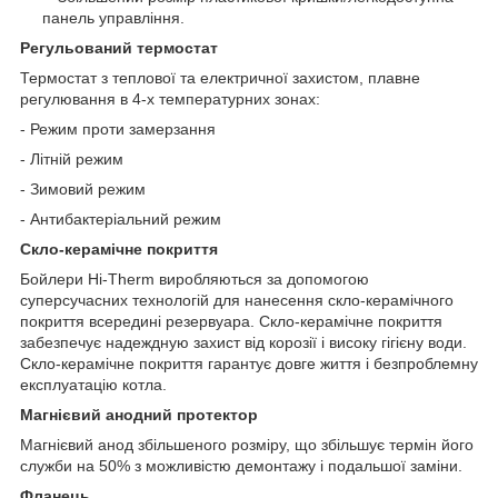
панель управління.
Регульований термостат
Термостат з теплової та електричної захистом, плавне
регулювання в 4-х температурних зонах:
- Режим проти замерзання
- Літній режим
- Зимовий режим
- Антибактеріальний режим
Скло-керамічне покриття
Бойлери Hi-Therm виробляються за допомогою
суперсучасних технологій для нанесення скло-керамічного
покриття всередині резервуара. Скло-керамічне покриття
забезпечує надеждную захист від корозії і високу гігієну води.
Скло-керамічне покриття гарантує довге життя і безпроблемну
експлуатацію котла.
Магнієвий анодний протектор
Магнієвий анод збільшеного розміру, що збільшує термін його
служби на 50% з можливістю демонтажу і подальшої заміни.
Фланець