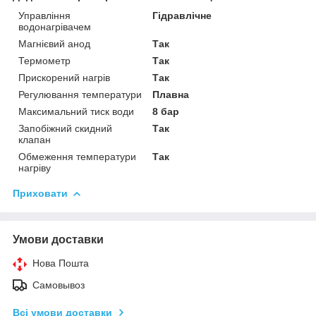
Управління
Гідравлічне
водонагрівачем
Магнієвий анод
Так
Термометр
Так
Прискорений нагрів
Так
Регулювання температури
Плавна
Максимальний тиск води
8 бар
Запобіжний скидний
Так
клапан
Обмеження температури
Так
нагріву
Приховати
Умови доставки
Нова Пошта
Самовывоз
Всі умови доставки