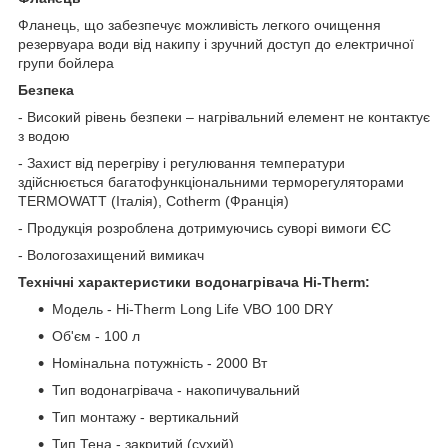
Фланець, що забезпечує можливість легкого очищення
резервуара води від накипу і зручний доступ до електричної
групи бойлера
Безпека
- Високий рівень безпеки – нагрівальний елемент не контактує
з водою
- Захист від перегріву і регулювання температури
здійснюється багатофункціональними терморегуляторами
TERMOWATT (Італія), Cotherm (Франція)
- Продукція розроблена дотримуючись суворі вимоги ЄС
- Вологозахищений вимикач
Технічні характеристики водонагрівача Hi-Therm:
Модель - Hi-Therm Long Life VBO 100 DRY
Об'єм - 100 л
Номінальна потужність - 2000 Вт
Тип водонагрівача - накопичувальний
Тип монтажу - вертикальний
Тип Тена - закритий (сухий)