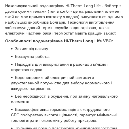
Накопичувальний водонагрівач Hi-Therm Long Life - бойлер з
двома сухими тенами (тен в колбі - це нагрівальний елемент,
який не має прямого контакту з водою) випускаються одним з
найбільших виробників Болгарії. Технологія виготовлення
забезпечує довгий термін служби водонагрівача, так як
електричні частини бака і термостат мають кращий захист.
Особливості водонагрівача Hi-Therm Long Life VBO:
Захист від накипу.
Безшумна робота.
Підходить для використання в районах з м'якою і
жорсткою водою.
Водонепроникний електричний вимикач з
двухстепенной потужністю для вибору нормального і
швидкого нагрівання.
Без необхідності в осушенні, при заміну нагрівального
елемента.
Високоефективна термоізоляція з екструдованого
CFC поліуретану високої щільності, гарантує мінімальні
теплові втрати і економічну роботу пристрою.
Збільшений розмір пластикової кришки/легкодоступна