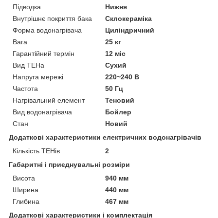
Підводка
Нижня
Внутрішнє покриття бака
Склокераміка
Форма водонагрівача
Циліндричний
Вага
25 кг
Гарантійний термін
12 міс
Вид ТЕНа
Сухий
Напруга мережі
220~240 В
Частота
50 Гц
Нагрівальний елемент
Теновий
Вид водонагрівача
Бойлер
Стан
Новий
Додаткові характеристики електричних водонагрівачів
Кількість ТЕНів
2
Габаритні і приєднувальні розміри
Висота
940 мм
Ширина
440 мм
Глибина
467 мм
Додаткові характеристики і комплектація