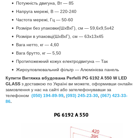
Потужність двигуна, Вт — 85
Напруга мережі, В — 220-240
Частота мережі, Гц — 50-60
Розміри без упаковки(ШхВхГ), см — 59,6х9,5х42
Розміри в упаковці(ШхВхГ), см — 63х13х45
Вага нетто, кг — 4,60
Вага брутто, кг — 5,50
Протипожежний кожух електродвигуна — Так
Жироуловлювальний фільтр — Алюмінієва панель
Купити Витяжка вбудована
Perfelli PG 6192 A 550 W LED
GLASS
з доставкою по Україні ви можете, оформивши онлайн
замовлення у нас на сайті або зателефонувавши за
телефоном
(050) 194-89-99
,
(093) 245-23-30
,
(067) 423-33-
86
.