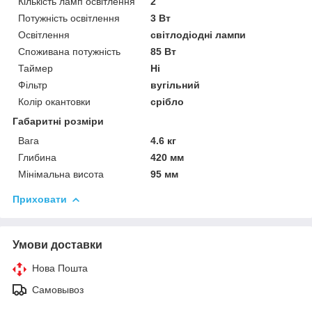
Кількість ламп освітлення
2
Потужність освітлення
3 Вт
Освітлення
світлодіодні лампи
Споживана потужність
85 Вт
Таймер
Ні
Фільтр
вугільний
Колір окантовки
срібло
Габаритні розміри
Вага
4.6 кг
Глибина
420 мм
Мінімальна висота
95 мм
Приховати
Умови доставки
Нова Пошта
Самовывоз