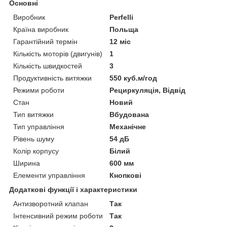
Основні
Виробник
Perfelli
Країна виробник
Польща
Гарантійний термін
12 міс
Кількість моторів (двигунів)
1
Кількість швидкостей
3
Продуктивність витяжки
550 куб.м/год
Режими роботи
Рециркуляція, Відвід
Стан
Новий
Тип витяжки
Вбудована
Тип управління
Механічне
Рівень шуму
54 дБ
Колір корпусу
Білий
Ширина
600 мм
Елементи управління
Кнопкові
Додаткові функції і характеристики
Антизворотний клапан
Так
Інтенсивний режим роботи
Так