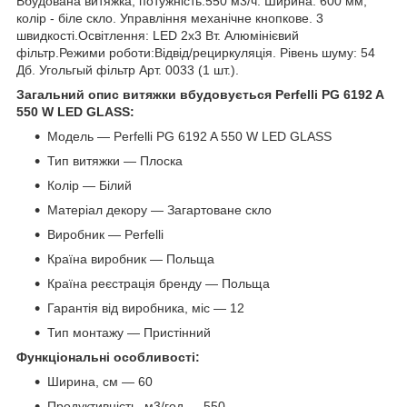
Вбудована витяжка, потужність:550 м3/ч. Ширина: 600 мм,
колір - біле скло. Управління механічне кнопкове. 3
швидкості.Освітлення: LED 2х3 Вт. Алюмінієвий
фільтр.Режими роботи:Відвід/рециркуляція. Рівень шуму: 54
Дб. Угольгый фільтр Арт. 0033 (1 шт.).
Загальний опис витяжки вбудовується Perfelli PG 6192 A
550 W LED GLASS:
Модель — Perfelli PG 6192 A 550 W LED GLASS
Тип витяжки — Плоска
Колір — Білий
Матеріал декору — Загартоване скло
Виробник — Perfelli
Країна виробник — Польща
Країна реєстрація бренду — Польща
Гарантія від виробника, міс — 12
Тип монтажу — Пристінний
Функціональні особливості:
Ширина, см — 60
Продуктивність, м3/год — 550