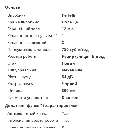
Основні
Виробник
Perfelli
Країна виробник
Польща
Гарантійний термін
12 міс
Кількість моторів (двигунів)
1
Кількість швидкостей
3
Продуктивність витяжки
750 куб.м/год
Режими роботи
Рециркуляція, Відвід
Стан
Новий
Тип управління
Механічне
Рівень шуму
54 дБ
Колір корпусу
Чорний
Ширина
600 мм
Елементи управління
Кнопкові
Додаткові функції і характеристики
Антизворотний клапан
Так
Інтенсивний режим роботи
Так
Кількість ламп освітлення
2