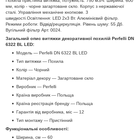
Похила пристінна витяжка, потужність: 750 м3/ч. Ширина: 600
мм, колір - чорне загартоване скло. Корпус з нержавіючої
сталі. Управління механічне кнопкове. 3
швидкості.Освітлення: LED 2х3 Вт. Алюмінієвий фільтр.
Режими роботи: Відвід/рециркуляція. Рівень шуму: 55 Дб.
Вугільний фільтр Арт. 0024.
Загальний опис витяжки декоративної похилій Perfelli DN
6322 BL LED:
Модель — Perfelli DN 6322 BL LED
Тип витяжки — Похила
Колір — Чорний
Матеріал декору — Загартоване скло
Виробник — Perfelli
Країна виробник — Польща
Країна реєстрація бренду — Польща
Гарантія від виробника, міс — 12
Тип монтажу — Пристінний
Функціональні особливості:
Ширина, см — 60