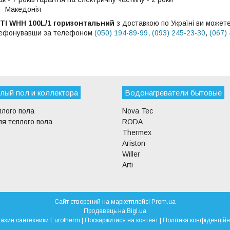
- Македонія
TI WHH 100L/1 горизонтальний
з доставкою по Україні ви може
елефонувавши за телефоном
(050) 194-89-99
,
(093) 245-23-30
,
(067)
лый пол и коллектора
Водонагреватели бытовые
плого пола
Nova Tec
я теплого пола
RODA
Thermex
Ariston
Willer
Arti
Сайт створений на маркетплейсі
Prom.ua
Продавець на Bigl.ua
Магазин сантехники Eurotherm |
Поскаржитися на контент
|
Політика конфіденційн