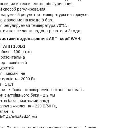
евизии и технического обслуживания.
 способ регулирования.
наружный регулятор температуры на корпусе.
е давление на входе 8 бар.
я регулируемая температура 70°С.
тия на все части водонагревателя 2 года.
ристики водонагрівача ARTi серії WHH:
i WHH 100L/1
бсяг - 100 літрів
горизонтальна
ор - зовнішній
дкритий
я - механічне
тужність - 2000 Вт
в - 1 шт
риття бака - склокерамічна тітановая емаль
и внутрішнього бака - 2,2 мм
тів бака - магнієвий анод
апруга живлення - 220 В/50 Гц
пан - є
ШхГ 440х945х440 мм
ак - 7 років гарантія на електричну частину - 2 роки