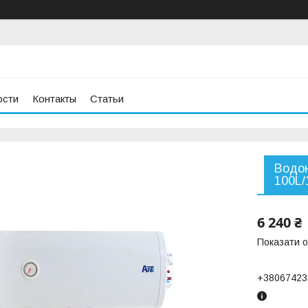
ости
Контакты
Статьи
Водон
100L/
6 240 ₴
Показати о
+38067423