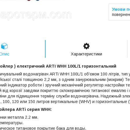
повернен
Опис
Характеристики
Бойлер ) електричний ARTI WHH 100L/1 горизонтальний
ичувальний водонагрівач ARTi WHH 100L/1 об'ємом 100 літрів, тип 
ійської сталі товщиною 2,2 мм, з одним занурювальним (мокрим) Те
ний індикатор роботи і зручний механічний регулятор настройки те
 від корозії завдяки покриттю склокерамічною титанової емаллю і
міни для підвищення терміну служби водонагрівача. Надежный эле
0, 100, 120 или 150 литров вертикальные (WHV) и горизонтальные (
ойлера ARTi серия WHH:
ки металла 2.2 мм.
емпературы.
ческое титановое покрытие бака для воды.