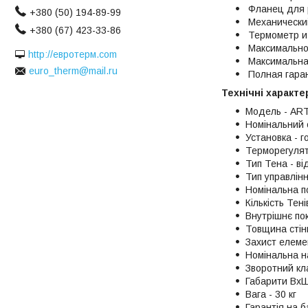
Фланец для р
+380 (50) 194-89-99
Механический
+380 (67) 423-33-86
Термометр и 
Максимально
http://евротерм.com
Максимальна
euro_therm@mail.ru
Полная гаран
Технічні характе
Модель - ART
Номінальний о
Установка - 
Терморегулят
Тип Тена - ві
Тип управлінн
Номінальна по
Кількість Тені
Внутрішнє пок
Товщина стінк
Захист елемен
Номінальна н
Зворотний кла
Габарити Вх
Вага - 30 кг
Гарантія на б