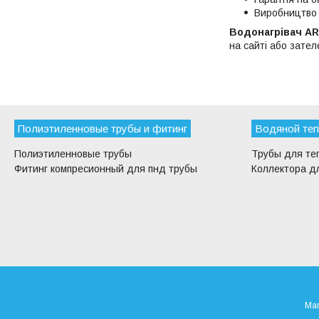
Виробництво 
Водонагрівач AR
на сайті або зат
Полиэтиленновые трубы и фитинг
Водяной теп
Полиэтиленновые трубы
Трубы для те
Фитинг компресионный для пнд трубы
Коллектора дл