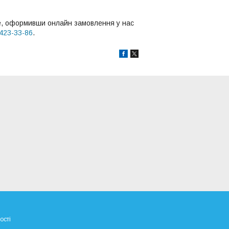
те, оформивши онлайн замовлення у нас
 423-33-86
.
ості