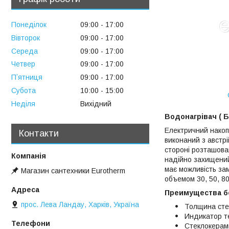
Понеділок
09:00
17:00
Вівторок
09:00
17:00
Середа
09:00
17:00
Четвер
09:00
17:00
Пʼятниця
09:00
17:00
Субота
10:00
15:00
Неділя
Вихідний
Водонагрівач ( 
Електричний накоп
Контакти
виконаний з австр
стороні розташова
надійно захищений
має можливість за
Магазин сантехники Eurotherm
объемом 30, 50, 8
Преимущества б
прос. Лева Ландау, Харків, Україна
Толщина стен
Индикатор т
Стеклокерами