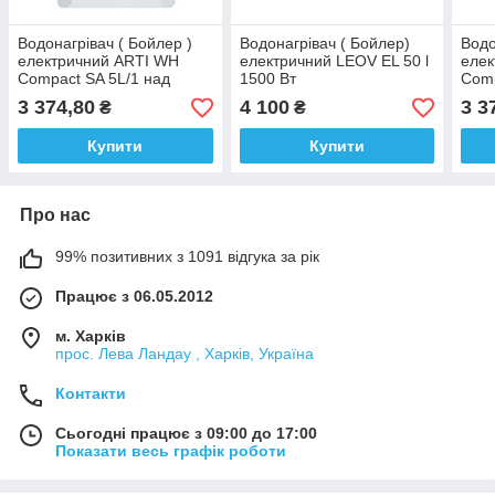
Водонагрівач ( Бойлер )
Водонагрівач ( Бойлер)
Водо
електричний ARTI WH
електричний LEOV EL 50 l
елек
Compact SA 5L/1 над
1500 Вт
Comp
мийку
мий
3 374,80
4 100
3 3
₴
₴
Купити
Купити
Про нас
99% позитивних з 1091 відгука за рік
Працює з 06.05.2012
м. Харків
прос. Лева Ландау , Харків, Україна
Контакти
Сьогодні працює з 09:00 до 17:00
Показати весь графік роботи