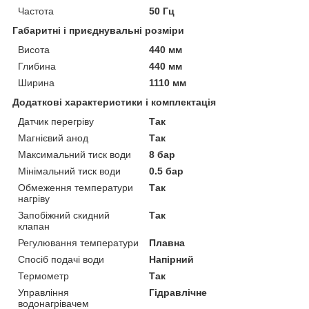
Частота
50 Гц
Габаритні і приєднувальні розміри
Висота
440 мм
Глибина
440 мм
Ширина
1110 мм
Додаткові характеристики і комплектація
Датчик перегріву
Так
Магнієвий анод
Так
Максимальний тиск води
8 бар
Мінімальний тиск води
0.5 бар
Обмеження температури
Так
нагріву
Запобіжний скидний
Так
клапан
Регулювання температури
Плавна
Спосіб подачі води
Напірний
Термометр
Так
Управління
Гідравлічне
водонагрівачем