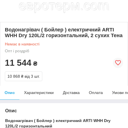
Водонагрівач ( Бойлер ) електричний ARTI
WHH Dry 120L/2 горизонтальний, 2 сухих Тена
Немає в наявності
Опт і роздріб
11 544
₴
10 868 ₴
від 3 шт.
Опис
Характеристики
Доставка
Оплата
Умови п
Опис
Водонагрівач ( Бойлер ) електричний ARTI WHH Dry
120L/2 горизонтальний