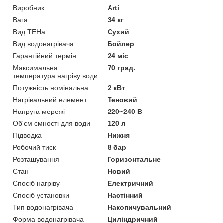
Виробник
Arti
Вага
34 кг
Вид ТЕНа
Сухий
Вид водонагрівача
Бойлер
Гарантійний термін
24 міс
Максимальна
70 град.
температура нагріву води
Потужність номінальна
2 кВт
Нагрівальний елемент
Теновий
Напруга мережі
220~240 В
Об'єм ємності для води
120 л
Підводка
Нижня
Робочий тиск
8 бар
Розташування
Горизонтальне
Стан
Новий
Спосіб нагріву
Електричний
Спосіб установки
Настінний
Тип водонагрівача
Накопичувальний
Форма водонагрівача
Циліндричний