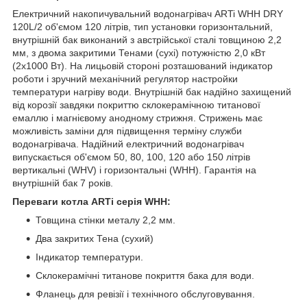
Електричний накопичувальний водонагрівач ARTi WHH DRY
120L/2 об'ємом 120 літрів, тип установки горизонтальний,
внутрішній бак виконаний з австрійської сталі товщиною 2,2
мм, з двома закритими Тенами (сухі) потужністю 2,0 кВт
(2х1000 Вт). На лицьовій стороні розташований індикатор
роботи і зручний механічний регулятор настройки
температури нагріву води. Внутрішній бак надійно захищений
від корозії завдяки покриттю склокерамічною титанової
емаллю і магнієвому анодному стрижня. Стрижень має
можливість заміни для підвищення терміну служби
водонагрівача. Надійний електричний водонагрівач
випускається об'ємом 50, 80, 100, 120 або 150 літрів
вертикальні (WHV) і горизонтальні (WHH). Гарантія на
внутрішній бак 7 років.
Переваги котла ARTi серія WHH:
Товщина стінки металу 2,2 мм.
Два закритих Тена (сухий)
Індикатор температури.
Склокерамічні титанове покриття бака для води.
Фланець для ревізії і технічного обслуговування.