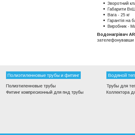
Зворотний кла
Габарити Вх
Вага - 25 кг
Гарантія на б
Виробник - М
Водонагрівач AR
зателефонувавши
Полиэтиленновые трубы и фитинг
Водяной теп
Полиэтиленновые трубы
Трубы для те
Фитинг компресионный для пнд трубы
Коллектора дл