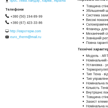
прос. Лева Ландау, Харків, Україна
Товщина стін
Збільшений ша
Система захис
+380 (50) 194-89-99
Високі показ
+380 (67) 423-33-86
Склокерамічн
Фланець для р
http://евротерм.com
Механічний с
euro_therm@mail.ru
Зовнішній рег
Повна гаранті
Технічні характе
Модель - ART
Номінальний о
Установка - 
Терморегулят
Тип Тена - ві
Тип управлінн
Номінальна по
Кількість Тені
Внутрішнє пок
Товщина стінк
Захист елемен
Номінальна н