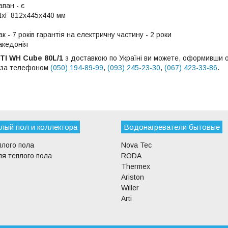
пан - є
ШхГ 812х445х440 мм
ак - 7 років гарантія на електричну частину - 2 роки
акедонія
TI WH Cube 80L/1
з доставкою по Україні ви можете, оформивши о
 за телефоном
(050) 194-89-99
,
(093) 245-23-30
,
(067) 423-33-86
.
лый пол и коллектора
Водонагреватели бытовые
плого пола
Nova Tec
я теплого пола
RODA
Thermex
Ariston
Willer
Arti