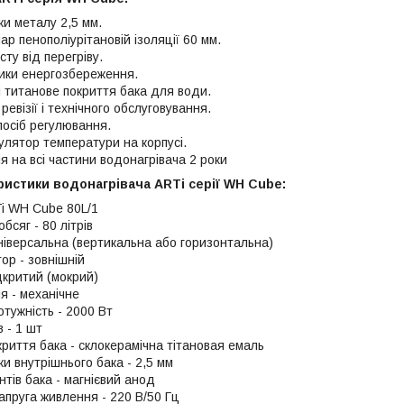
ки металу 2,5 мм.
р пенополіурітановій ізоляції 60 мм.
ту від перегріву.
ники енергозбереження.
і титанове покриття бака для води.
евізії і технічного обслуговування.
посіб регулювання.
улятор температури на корпусі.
я на всі частини водонагрівача 2 роки
ристики водонагрівача ARTi серії WH Cube:
i WH Cube 80L/1
бсяг - 80 літрів
універсальна (вертикальна або горизонтальна)
ор - зовнішній
дкритий (мокрий)
я - механічне
тужність - 2000 Вт
в - 1 шт
риття бака - склокерамічна тітановая емаль
и внутрішнього бака - 2,5 мм
тів бака - магнієвий анод
апруга живлення - 220 В/50 Гц