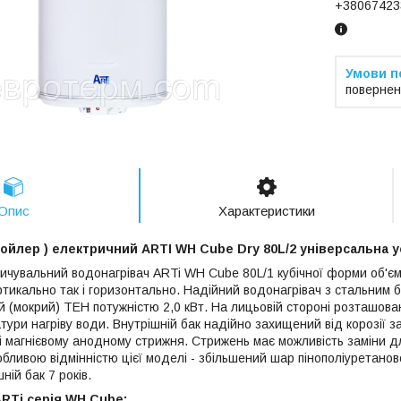
+38067423
повернен
Опис
Характеристики
Бойлер ) електричний ARTI WH Cube Dry 80L/2 універсальна 
ичувальний водонагрівач ARTi WH Cube 80L/1 кубічної форми об'ємо
тикально так і горизонтально. Надійний водонагрівач з стальним б
й (мокрий) ТЕН потужністю 2,0 кВт. На лицьовій стороні розташов
тури нагріву води. Внутрішній бак надійно захищений від корозії 
і магнієвому анодному стрижня. Стрижень має можливість заміни 
бливою відмінністю цієї моделі - збільшений шар пінополіуретанової
ній бак 7 років.
ARTi серія WH Cube: