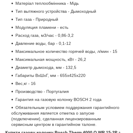
Матеріал теплообмінника - Мідь
Тип вытяжного устройства - Дымоходный
Тип газа - Природный
Модуляция пламени - есть
Расход газа, м3/час - 0,86-3,2
Давление воды, бар - 0,1-12
Максимальное количество горячей воды, л/мин - 15
Максимальная мощность, кВт - 26,2
Диаметр дымохода, мм - 132,5
Габариты ВхШхГ, мм - 655х425х220
Вес,кг - 16
Производство - Португалия
Гарантия на газовую колонку BOSCH 2 года
Обязательным условием поддержания гарантийного
обслуживания является отметка о запуске
(подключении), сделанная лицензированным
сервисным центром в гарантийном талоне.
Купити газову колонку Bosch Therm 4000 O WR 15-2P
з