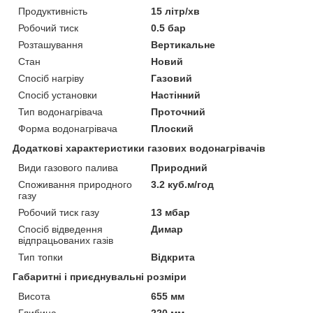
Продуктивність
15 літр/хв
Робочий тиск
0.5 бар
Розташування
Вертикальне
Стан
Новий
Спосіб нагріву
Газовий
Спосіб установки
Настінний
Тип водонагрівача
Проточний
Форма водонагрівача
Плоский
Додаткові характеристики газових водонагрівачів
Види газового палива
Природний
Споживання природного
3.2 куб.м/год
газу
Робочий тиск газу
13 мбар
Спосіб відведення
Димар
відпрацьованих газів
Тип топки
Відкрита
Габаритні і приєднувальні розміри
Висота
655 мм
Глибина
220 мм