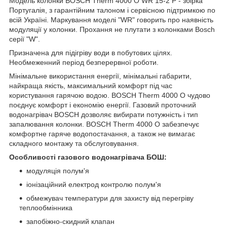
Модель колонки BOSCH Therm 4000 O WR 15-2 P - збірка
Португалія, з гарантійним талоном і сервісною підтримкою по
всій Україні. Маркування моделі "WR" говорить про наявність
модуляції у колонки. Прохання не плутати з колонками Bosch
серії "W".
Призначена для підігріву води в побутових цілях.
Необмеженний період безперервної роботи.
Мінімальне використання енергії, мінімальні габарити,
найкраща якість, максимальний комфорт під час
користування гарячою водою. BOSCH Therm 4000 О чудово
поєднує комфорт і економію енергії. Газовий проточний
водонагрівач BOSCH дозволяє вибирати потужність і тип
запалювання колонки. BOSCH Therm 4000 O забезпечує
комфортне гаряче водопостачання, а також не вимагає
складного монтажу та обслуговування.
Особливості газового водонагрівача БОШ:
модуляція полум'я
іонізаційний електрод контролю полум'я
обмежувач температури для захисту від перегріву
теплообмінника
запобіжно-скидний клапан