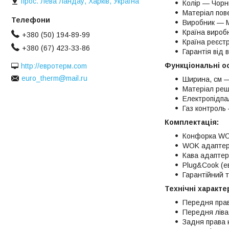
прос. Лева Ландау, Харків, Україна
Колір — Чорн
Матеріал пов
Виробник — M
Країна вироб
+380 (50) 194-89-99
Країна реєст
+380 (67) 423-33-86
Гарантія від 
Функціональні о
http://евротерм.com
euro_therm@mail.ru
Ширина, см 
Матеріал реші
Електропідпал
Газ контроль
Комплектація:
Конфорка W
WOK адаптер
Кава адапте
Plug&Cook (е
Гарантійний 
Технічні характе
Передня прав
Передня ліва
Задня права 