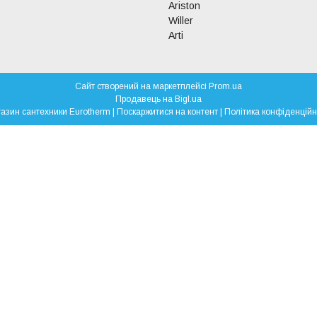
Ariston
Willer
Arti
Сайт створений на маркетплейсі
Prom.ua
Продавець на Bigl.ua
Магазин сантехники Eurotherm |
Поскаржитися на контент
|
Політика конфіденційн