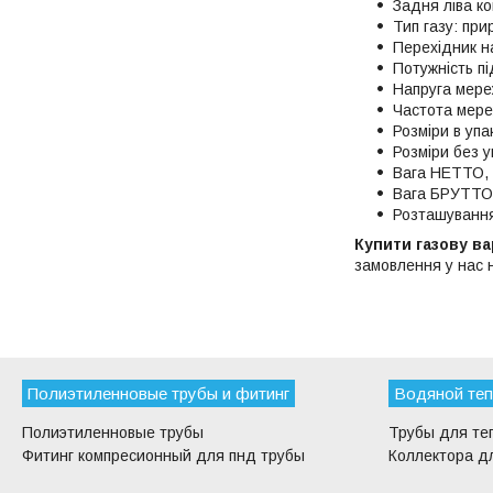
Задня ліва к
Тип газу: пр
Перехідник н
Потужність п
Напруга мере
Частота мере
Розміри в упа
Розміри без у
Вага НЕТТО, 
Вага БРУТТО,
Розташування
Купити газову в
замовлення у нас
Полиэтиленновые трубы и фитинг
Водяной теп
Полиэтиленновые трубы
Трубы для те
Фитинг компресионный для пнд трубы
Коллектора дл