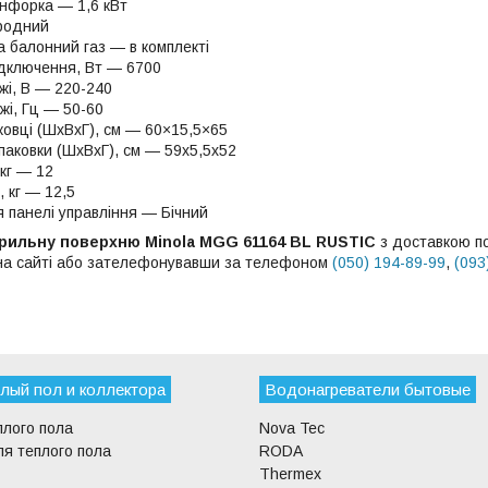
онфорка — 1,6 кВт
иродний
а балонний газ — в комплекті
ідключення, Вт — 6700
жі, В — 220-240
жі, Гц — 50-60
ковці (ШхВхГ), см — 60×15,5×65
паковки (ШхВхГ), см — 59х5,5х52
кг — 12
 кг — 12,5
 панелі управління — Бічний
арильну поверхню Minola MGG 61164 BL RUSTIC
з доставкою по
 на сайті або зателефонувавши за телефоном
(050) 194-89-99
,
(093
лый пол и коллектора
Водонагреватели бытовые
плого пола
Nova Tec
я теплого пола
RODA
Thermex