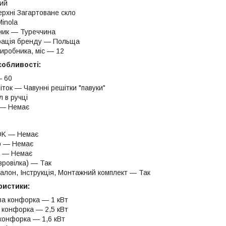
ий
ерхні Загартоване скло
inola
ник — Туреччина
рація бренду — Польща
виробника, міс — 12
собливості:
— 60
ток — Чавунні решітки "павуки"
 в ручці
 — Немає
OK — Немає
 — Немає
р — Немає
вровілка) — Так
талон, Інструкція, Монтажний комплект — Так
ристики:
а конфорка — 1 кВт
 конфорка — 2,5 кВт
конфорка — 1,6 кВт