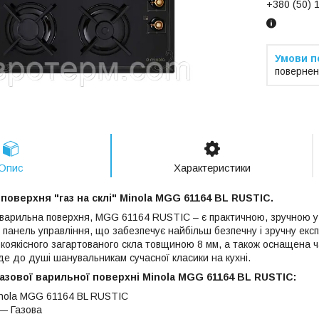
+380 (50) 
повернен
Опис
Характеристики
поверхня "газ на склі" Minola MGG 61164 BL RUSTIC.
варильна поверхня, MGG 61164 RUSTIC – є практичною, зручною у д
у панель управління, що забезпечує найбільш безпечну і зручну е
окоякісного загартованого скла товщиною 8 мм, а також оснащена 
де до душі шанувальникам сучасної класики на кухні.
азової варильної поверхні Minola MGG 61164 BL RUSTIC:
nola MGG 61164 BL RUSTIC
 — Газова