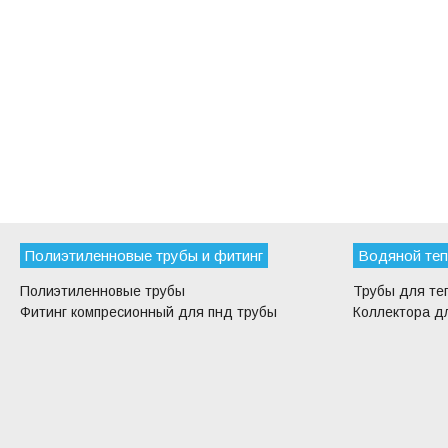
Полиэтиленновые трубы и фитинг
Водяной теп
Полиэтиленновые трубы
Трубы для те
Фитинг компресионный для пнд трубы
Коллектора дл