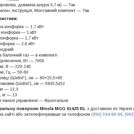
вровілка, довжина шнура 0,7 м) — Так
талон, Інструкція, Монтажний комплект — Так
ристики:
а конфорка — 1,7 кВт
 конфорка — 1 кВт
конфорка — 1,7 кВт
онфорка — 2,6 кВт
иродний
а балонний газ — в комплекті
ідключення, Вт — 7000
жі, В — 220-240
жі, Гц — 50-60
ковці (ШхВхГ), см — 60×15,5×65
паковки (ШхВхГ), см — 59х5,5х52
кг — 12,3
 кг — 13
 панелі управління — Фронтальне
арильну поверхню Minola MGG 61425 BL
з доставкою по Україн
 на сайті або зателефонувавши за телефоном
(050) 194-89-99
,
(093