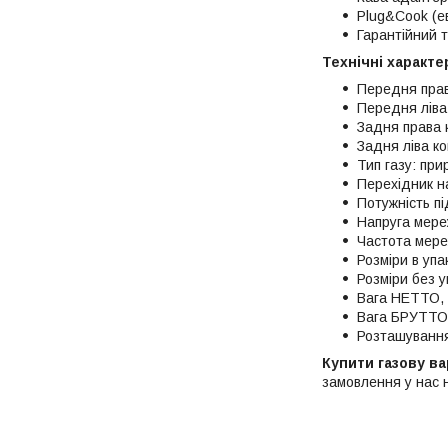
Plug&Cook (е
Гарантійний 
Технічні характе
Передня прав
Передня ліва
Задня права 
Задня ліва к
Тип газу: пр
Перехідник н
Потужність п
Напруга мере
Частота мере
Розміри в упа
Розміри без у
Вага НЕТТО, 
Вага БРУТТО,
Розташування
Купити газову в
замовлення у нас