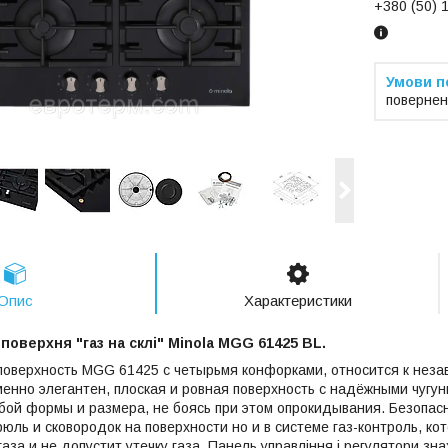
+380 (50) 
повернен
Опис
Характеристики
поверхня "газ на склі" Minola MGG 61425 BL.
поверхность MGG 61425 с четырьмя конфорками, относится к неза
енно элегантен, плоская и ровная поверхность с надёжными чугу
бой формы и размера, не боясь при этом опрокидывания. Безопасн
рюль и сковородок на поверхности но и в системе газ-контроль, к
аза и не допустит утечку газа. Панель управління і регулятори зн