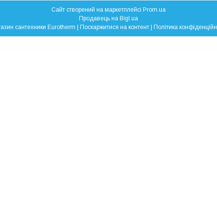
Сайт створений на маркетплейсі
Prom.ua
Продавець на Bigl.ua
Магазин сантехники Eurotherm |
Поскаржитися на контент
|
Політика конфіденційн