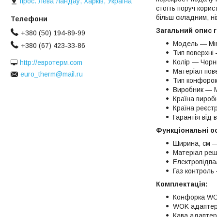
прос. Лева Ландау, Харків, Україна
стоїть поруч корис
більш складним, н
Загальний опис г
+380 (50) 194-89-99
Модель — Mi
+380 (67) 423-33-86
Тип поверхні
Колір — Чорн
http://евротерм.com
Матеріал пов
euro_therm@mail.ru
Тип конфоро
Виробник — M
Країна вироб
Країна реєст
Гарантія від 
Функціональні о
Ширина, см 
Матеріал реш
Електропідпал
Газ контроль
Комплектація:
Конфорка W
WOK адаптер
Кава адапте