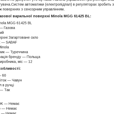
тувача.Систем автоматики (електропідпал) в регуляторах зробить за
іж поверхнях з сенсорним управлінням.
азової варильної поверхні Minola MGG 61425 BL:
nola MGG 61425 BL
 — Газова
ий
ерхні Загартоване скло
к — SABAF
inola
ник — Туреччина
рація бренду — Польща
виробника, міс — 12
собливості:
— 60
іток — Чавун
 в ручці
 — Так
OK — Немає
 — Немає
р — Немає