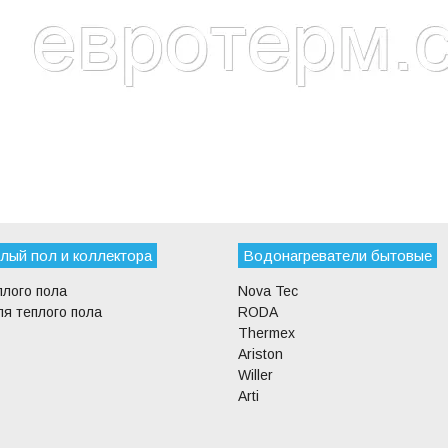
лый пол и коллектора
Водонагреватели бытовые
плого пола
Nova Tec
я теплого пола
RODA
Thermex
Ariston
Willer
Arti