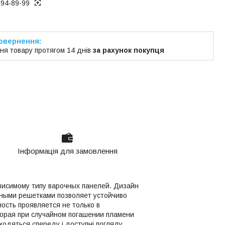
194-89-99
ня товару протягом 14 днів
за рахунок покупця
Інформація для замовлення
висимому типу варочных панелей. Дизайн
нными решетками позволяет устойчиво
ость проявляется не только в
оторая при случайном погашении пламени
аходяться спереду і доступні погляду