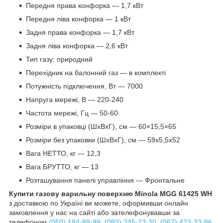
Передня права конфорка — 1,7 кВт
Передня ліва конфорка — 1 кВт
Задня права конфорка — 1,7 кВт
Задня ліва конфорка — 2,6 кВт
Тип газу: природний
Перехідник на балонний газ — в комплекті
Потужність підключення, Вт — 7000
Напруга мережі, В — 220-240
Частота мережі, Гц — 50-60
Розміри в упаковці (ШхВхГ), см — 60×15,5×65
Розміри без упаковки (ШхВхГ), см — 59х5,5х52
Вага НЕТТО, кг — 12,3
Вага БРУТТО, кг — 13
Розташування панелі управління — Фронтальне
Купити газову варильну поверхню Minola MGG 61425 WH
з доставкою по Україні ви можете, оформивши онлайн
замовлення у нас на сайті або зателефонувавши за
телефоном
(050) 194-89-99
,
(093) 245-23-30
,
(067) 423-33-86
.