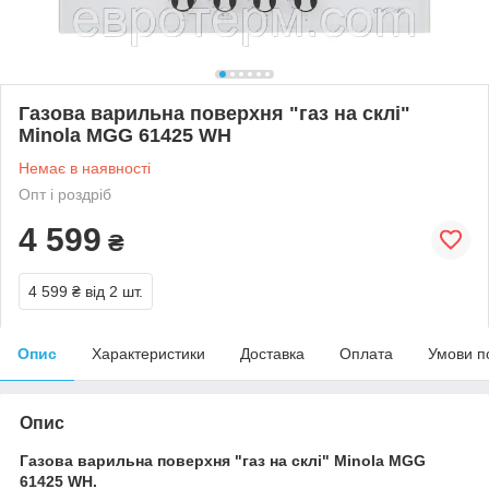
Газова варильна поверхня "газ на склі"
Minola MGG 61425 WH
Немає в наявності
Опт і роздріб
4 599
₴
4 599 ₴
від 2 шт.
Опис
Характеристики
Доставка
Оплата
Умови п
Опис
Газова варильна поверхня "газ на склі" Minola MGG
61425 WH.