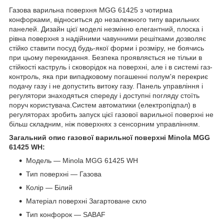
Газова варильна поверхня MGG 61425 з чотирма
конфорками, відноситься до незалежного типу варильних
панелей. Дизайн цієї моделі незмінно елегантний, плоска і
рівна поверхня з надійними чавунними решітками дозволяє
стійко ставити посуд будь-якої форми і розміру, не боячись
при цьому перекидання. Безпека проявляється не тільки в
стійкості каструль і сковорідок на поверхні, але і в системі газ-
контроль, яка при випадковому погашенні полум'я перекриє
подачу газу і не допустить витоку газу. Панель управління і
регулятори знаходяться спереду і доступні погляду стоїть
поруч користувача.Систем автоматики (електропідпал) в
регуляторах зробить запуск цієї газової варильної поверхні не
більш складним, ніж поверхнях з сенсорним управлінням.
Загальний опис газової варильної поверхні Minola MGG
61425 WH:
Модель — Minola MGG 61425 WH
Тип поверхні — Газова
Колір — Білий
Матеріал поверхні Загартоване скло
Тип конфорок — SABAF