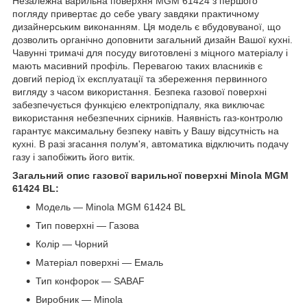
Незалежна варильна поверхня MGM 61424 з першого
погляду привертає до себе увагу завдяки практичному
дизайнерським виконанням. Ця модель є вбудовуваної, що
дозволить органічно доповнити загальний дизайн Вашої кухні.
Чавунні тримачі для посуду виготовлені з міцного матеріалу і
мають масивний профіль. Перевагою таких власників є
довгий період їх експлуатації та збереження первинного
вигляду з часом використання. Безпека газової поверхні
забезпечується функцією електропідпалу, яка виключає
використання небезпечних сірників. Наявність газ-контролю
гарантує максимальну безпеку навіть у Вашу відсутність на
кухні. В разі згасання полум'я, автоматика відключить подачу
газу і запобіжить його витік.
Загальний опис газової варильної поверхні Minola MGM
61424 BL:
Модель — Minola MGM 61424 BL
Тип поверхні — Газова
Колір — Чорний
Матеріал поверхні — Емаль
Тип конфорок — SABAF
Виробник — Minola