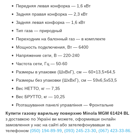
Передняя левая конфорка — 1,6 кВт
Задняя правая конфорка — 2,3 кВт
Задняя левая конфорка — 1,6 кВт
Тип газа — природный
Переходник на балонный газ — в комплекте
Мощность подключения, Вт — 6400
Напряжение сети, В — 220-240
Частота сети, Гц — 50-60
Размеры в упаковке (ШхВхГ), см — 60×13,5×64,5
Размеры без упаковки (ШхВхГ), см — 59х6,5х53,5
Вес НЕТТО, кг — 7,35
Вес БРУТТО, кг — 10,25
Розташування панелі управління — Фронтальне
Купити газову варильну поверхню Minola MGM 61424 BL
з доставкою по Україні ви можете, оформивши онлайн
замовлення у нас на сайті або зателефонувавши за
телефоном
(050) 194-89-99
,
(093) 245-23-30
,
(067) 423-33-86
.