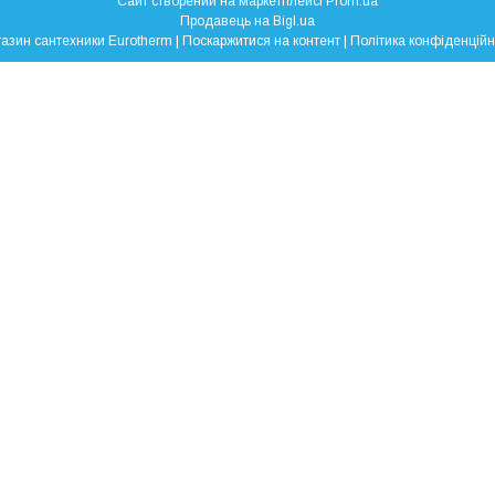
Сайт створений на маркетплейсі
Prom.ua
Продавець на Bigl.ua
Магазин сантехники Eurotherm |
Поскаржитися на контент
|
Політика конфіденційн