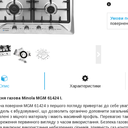
повернен
Опис
Характеристики
я газова Minola MGM 61424 I.
а поверхня MGM 61424 з першого погляду привертає до себе уваг
дель є вбудовуваної, що дозволить органічно доповнити загальний 
лені з міцного матеріалу і мають масивний профіль. Перевагою таки
береження первинного вигляду з часом використання. Безпека газов
ка виключає використання небезпечних сірників. Наявність газ-кон