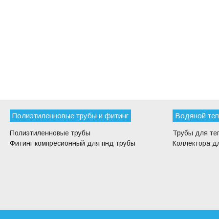
Полиэтиленновые трубы и фитинг
Водяной теп
Полиэтиленновые трубы
Трубы для те
Фитинг компресионный для пнд трубы
Коллектора дл