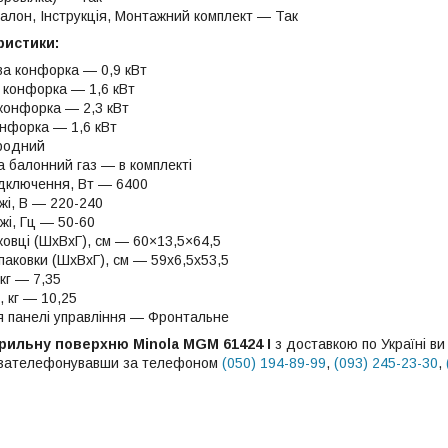
талон, Інструкція, Монтажний комплект — Так
ристики:
а конфорка — 0,9 кВт
 конфорка — 1,6 кВт
конфорка — 2,3 кВт
онфорка — 1,6 кВт
иродний
а балонний газ — в комплекті
ідключення, Вт — 6400
жі, В — 220-240
жі, Гц — 50-60
ковці (ШхВхГ), см — 60×13,5×64,5
паковки (ШхВхГ), см — 59х6,5х53,5
кг — 7,35
 кг — 10,25
 панелі управління — Фронтальне
арильну поверхню Minola MGM 61424 I
з доставкою по Україні в
о зателефонувавши за телефоном
(050) 194-89-99
,
(093) 245-23-30
,