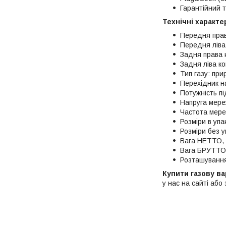
Гарантійний 
Технічні характе
Передня прав
Передня ліва
Задня права 
Задня ліва к
Тип газу: пр
Перехідник н
Потужність п
Напруга мере
Частота мере
Розміри в упа
Розміри без у
Вага НЕТТО, 
Вага БРУТТО,
Розташування
Купити газову в
у нас на сайті аб