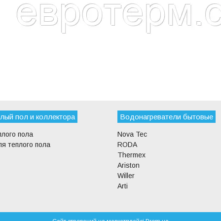
лый пол и коллектора
Водонагреватели бытовые
плого пола
Nova Tec
я теплого пола
RODA
Thermex
Ariston
Willer
Arti