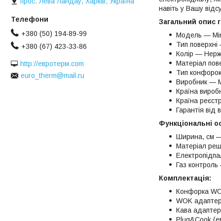
прос. Лева Ландау, Харків, Україна
навіть у Вашу відсу
Загальний опис г
+380 (50) 194-89-99
Модель — Min
Тип поверхні
+380 (67) 423-33-86
Колір — Нерж
Матеріал пов
http://евротерм.com
Тип конфоро
euro_therm@mail.ru
Виробник — M
Країна вироб
Країна реєст
Гарантія від 
Функціональні о
Ширина, см 
Матеріал реш
Електропідпал
Газ контроль
Комплектація:
Конфорка W
WOK адаптер
Кава адапте
Plug&Cook (е