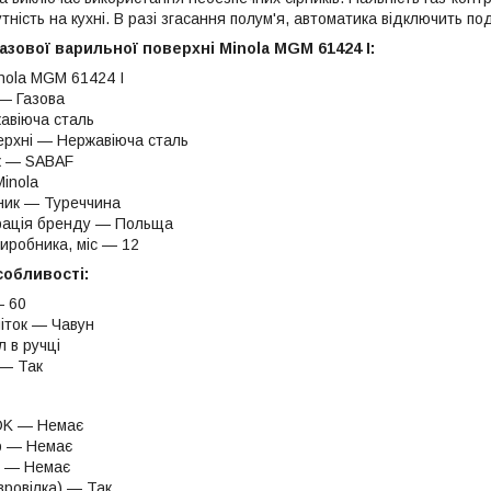
тність на кухні. В разі згасання полум'я, автоматика відключить пода
азової варильної поверхні Minola MGM 61424 I:
ola MGM 61424 I
 — Газова
авіюча сталь
ерхні — Нержавіюча сталь
к — SABAF
inola
ник — Туреччина
рація бренду — Польща
виробника, міс — 12
собливості:
— 60
іток — Чавун
 в ручці
 — Так
OK — Немає
 — Немає
р — Немає
вровілка) — Так