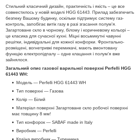
Стильний класичний дизайн, практичність і якість – це все
совместилось у новій моделі HGG 61443. Прилад забезпечить
безпеку Вашому будинку, оскільки підтримує систему газ-
контроль, запобігає витік газу в разі згасання полум'я.
Загартоване скло в чорному, білому і коричневому кольорі –
це класика для сучасної кухні. Міцні восьмикутні чавунні
решітки, індивідуальні для кожної конфорки. Фронтально-
розміщені, вогнетривкі перемикачі, мають вмонтовану
функцію електропідпалу – одне клацання і полум'я вже
зайнялося.
Загальний опис газової варильної поверхні Perfelli HGG
61443 WH:
Модель — Perfelli HGG 61443 WH
Тип поверхні — Газова
Колір — Білий
Матеріал поверхні Загартоване скло робочої поверхні
має товщину 8 мм!
Тип конфорок — SABAF made in Italy
Виробник — Perfelli
Країна виробник — Туреччина