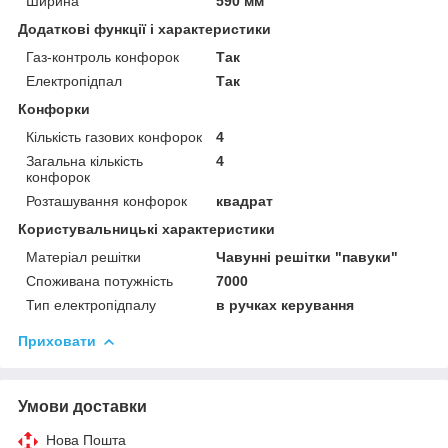
Ширина
590 мм
Додаткові функції і характеристики
Газ-контроль конфорок
Так
Електропідпал
Так
Конфорки
Кількість газових конфорок
4
Загальна кількість
4
конфорок
Розташування конфорок
квадрат
Користувальницькі характеристики
Матеріал решітки
Чавунні решітки "павуки"
Споживана потужність
7000
Тип електропідпалу
в ручках керування
Приховати
Умови доставки
Нова Пошта