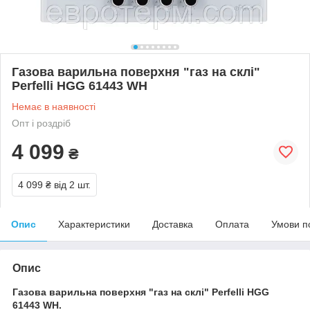
Газова варильна поверхня "газ на склі"
Perfelli HGG 61443 WH
Немає в наявності
Опт і роздріб
4 099
₴
4 099 ₴
від 2 шт.
Опис
Характеристики
Доставка
Оплата
Умови п
Опис
Газова варильна поверхня "газ на склі" Perfelli HGG
61443 WH.