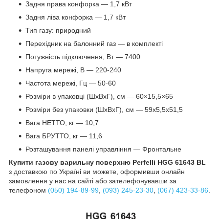
Задня права конфорка — 1,7 кВт
Задня ліва конфорка — 1,7 кВт
Тип газу: природний
Перехідник на балонний газ — в комплекті
Потужність підключення, Вт — 7400
Напруга мережі, В — 220-240
Частота мережі, Гц — 50-60
Розміри в упаковці (ШхВхГ), см — 60×15,5×65
Розміри без упаковки (ШхВхГ), см — 59х5,5х51,5
Вага НЕТТО, кг — 10,7
Вага БРУТТО, кг — 11,6
Розташування панелі управління — Фронтальне
Купити газову варильну поверхню Perfelli HGG 61643 BL
з доставкою по Україні ви можете, оформивши онлайн
замовлення у нас на сайті або зателефонувавши за
телефоном
(050) 194-89-99
,
(093) 245-23-30
,
(067) 423-33-86
.