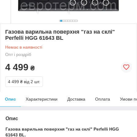
Газова варильна поверхня "газ на склі"
Perfelli HGG 61643 BL
Немає в наявності
Опт і роздріб
4 499
₴
4 499 ₴
від 2 шт.
Опис
Характеристики
Доставка
Оплата
Умови п
Опис
Газова варильна поверхня "газ на склі" Perfelli HGG
61643 BL.