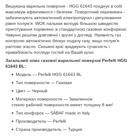
Вишукана варильна поверхня - HGG 61643 поєднує в собі
максимум ефективності і безпеки. Поворотний перемикачі -
забезпечують автоматичний електропідпал і регулювання
рівня полум'я. WOK пальник володіє більшою швидкістю
приготування порівняно зі стандартною газовою конфоркою.
Чавунні решітки довговічні і зручні у догляді. Наявність газ
контролю автоматично блокує подачу газу, якщо полум'я
раптово згасло. Скошені краї зраджують сучасність і
приваблюють погляди гостей на Вашій кухні.
Загальний опис газової варильної поверхні Perfelli HGG
61643 BL:
Модель — Perfelli HGG 61643 BL
Тип поверхности — Газовая
Цвет — Черный
Материал поверхности — Закаленное
стекло рабочей поверхности имеет толщину 8 мм!
Тип конфорок — SABAF made in Italy
Производитель — Perfelli
Страна производитель — Турция