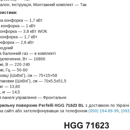
талон, Інструкція, Монтажний комплект — Так
ристики:
а конфорка — 1,7 кВт
 конфорка — 1 кВт
конфорка — 3,8 кВт WOK
конфорка — 1,7 кВт
онфорка — 2,6 кВт
иродний
а балонний газ — в комплекті
ідключення, Вт — 10800
жі, В — 220-240
жі, Гц — 50-60
аковці (ШхВхГ), см — 75×15×58
паковки (ШхВхГ), см — 70х5,5х51,5
кг — 13,60
 кг — 14,5
 панелі управління — Фронтальне
арильну поверхню Perfelli HGG 71623 BL
з доставкою по Україн
 на сайті або зателефонувавши за телефоном
(050) 194-89-99
,
(093