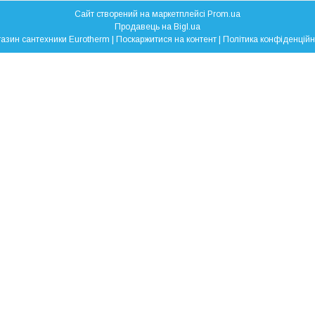
Сайт створений на маркетплейсі
Prom.ua
Продавець на Bigl.ua
Магазин сантехники Eurotherm |
Поскаржитися на контент
|
Політика конфіденційн