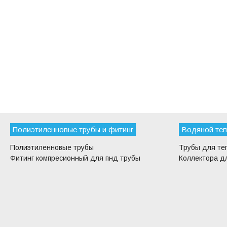
Полиэтиленновые трубы и фитинг
Водяной теп
Полиэтиленновые трубы
Трубы для те
Фитинг компресионный для пнд трубы
Коллектора дл