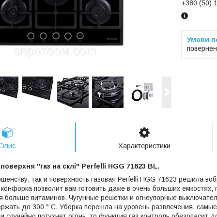
+380 (50) 
повернен
Опис
Характеристики
поверхня "газ на склі" Perfelli HGG 71623 BL.
шенству, так и поверхность газовая Perfelli HGG 71623 решила во
онфорка позволит вам готовить даже в очень больших емкостях, 
я больше витаминов. Чугунные решетки и огнеупорные выключате
ержать до 300 ° С. Уборка перешла на уровень развлечения, самы
и случайно потухнет огонь, то функция газ контроль обезопасит 