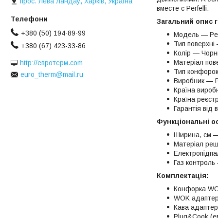
прос. Лева Ландау, Харків, Україна
вместе с Perfelli.
Загальний опис г
+380 (50) 194-89-99
Модель — Per
Тип поверхні
+380 (67) 423-33-86
Колір — Чорн
Матеріал пове
http://евротерм.com
Тип конфорок
euro_therm@mail.ru
Виробник — Pe
Країна вироб
Країна реєст
Гарантія від 
Функціональні о
Ширина, см 
Матеріал реш
Електропідпал
Газ контроль
Комплектація:
Конфорка WO
WOK адаптер
Кава адапте
Plug&Cook (е