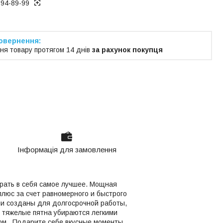
194-89-99
ня товару протягом 14 днів
за рахунок покупця
Інформація для замовлення
брать в себя самое лучшее. Мощная
плюс за счет равномерного и быстрого
ли созданы для долгосрочной работы,
е тяжелые пятна убираются легкими
дом. Подарите себе вкусные моменты