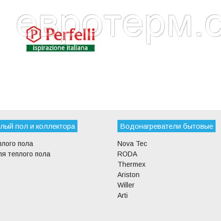
лый пол и коллектора
Водонагреватели бытовые
плого пола
Nova Tec
я теплого пола
RODA
Thermex
Ariston
Willer
Arti