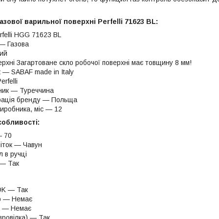
азової варильної поверхні Perfelli 71623 BL:
felli HGG 71623 BL
 — Газова
ий
рхні Загартоване скло робочої поверхні має товщину 8 мм!
 — SABAF made in Italy
rfelli
ник — Туреччина
рація бренду — Польща
виробника, міс — 12
собливості:
— 70
іток — Чавун
 в ручці
 — Так
K — Так
 — Немає
р — Немає
вровілка) — Так