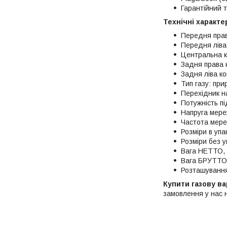
Гарантійний 
Технічні характе
Передня прав
Передня ліва
Центральна 
Задня права 
Задня ліва к
Тип газу: пр
Перехідник н
Потужність п
Напруга мере
Частота мере
Розміри в уп
Розміри без у
Вага НЕТТО, 
Вага БРУТТО,
Розташування
Купити газову в
замовлення у нас