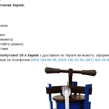
оклав Харків:
лапан
винт
рмометр
итайте уважно)
птами
побутової 30 л Харків
з доставкою по Україні ви можете, оформи
авши за телефоном
(050) 194-89-99
,
(093) 245-23-30
,
(067) 423-33-