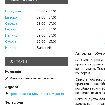
Понеділок
09:00
17:00
Вівторок
09:00
17:00
Середа
09:00
17:00
Четвер
09:00
17:00
Пʼятниця
09:00
17:00
Субота
10:00
15:00
Неділя
Вихідний
Автоклав побутов
Автоклав Харків дл
Контакти
прискорює процес о
користувачів. Які
консервів.
Магазин сантехники Eurotherm
Ємність побутового
примітивно: потріб
потрібно засікти 2
почекати, поки авт
прос. Лева Ландау, Харків, Україна
Рекомендуємо для 
залежить від обся