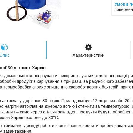
повернен
Опис
Характеристики
ої 30 л, гвинт Харків
я домашнього консервування використовується для консервації рибн
бробки продуктів харчування в три рази, за рахунок чого забезпеч
сна термообробка сприяє знищенню хвороботворних бактерій, пригот
 автоклаву дорівнює 30 літрів. Прилад вміщує 12 літрових або 20 п
но нагріти автоклав на джерело вогню і стежити за температурою. Я
0 хвилин – саме через стільки закладені продукти будуть оброблені.
оклав Харків охолоне до 30°С.
отримання досвіду роботи з автоклавом зробити пробну завантажен
гу завантаження.