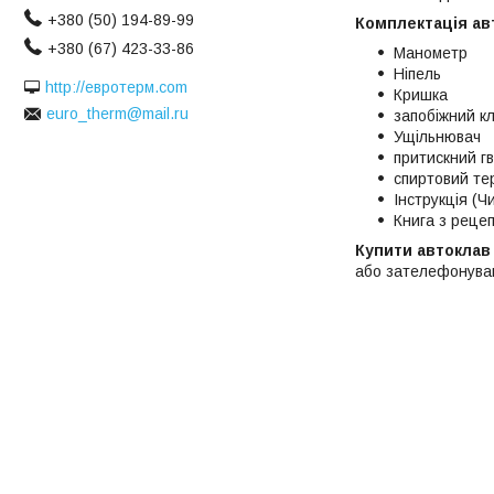
+380 (50) 194-89-99
Комплектація авт
+380 (67) 423-33-86
Манометр
Ніпель
http://евротерм.com
Кришка
euro_therm@mail.ru
запобіжний к
Ущільнювач
притискний г
спиртовий те
Інструкція (Ч
Книга з реце
Купити автоклав 
або зателефонув