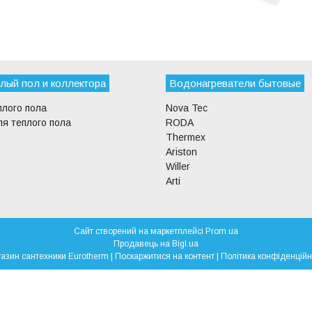
лый пол и коллектора
Водонагреватели бытовые
плого пола
Nova Tec
я теплого пола
RODA
Thermex
Ariston
Willer
Arti
Сайт створений на маркетплейсі
Prom.ua
Продавець на Bigl.ua
Магазин сантехники Eurotherm |
Поскаржитися на контент
|
Політика конфіденційн