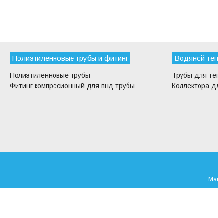
Полиэтиленновые трубы и фитинг
Водяной теп
Полиэтиленновые трубы
Трубы для те
Фитинг компресионный для пнд трубы
Коллектора дл