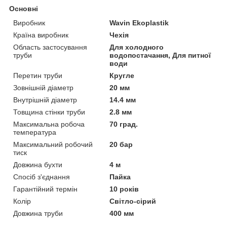
Основні
Виробник
Wavin Ekoplastik
Країна виробник
Чехія
Область застосування
Для холодного
труби
водопостачання, Для питної
води
Перетин труби
Кругле
Зовнішній діаметр
20 мм
Внутрішній діаметр
14.4 мм
Товщина стінки труби
2.8 мм
Максимальна робоча
70 град.
температура
Максимальний робочий
20 бар
тиск
Довжина бухти
4 м
Спосіб з'єднання
Пайка
Гарантійний термін
10 років
Колір
Світло-сірий
Довжина труби
400 мм