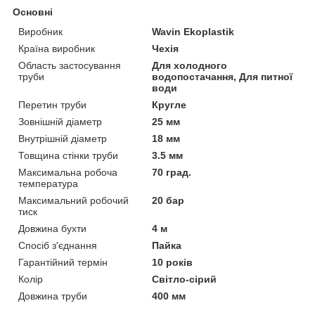
Основні
Виробник
Wavin Ekoplastik
Країна виробник
Чехія
Область застосування
Для холодного
труби
водопостачання, Для питної
води
Перетин труби
Кругле
Зовнішній діаметр
25 мм
Внутрішній діаметр
18 мм
Товщина стінки труби
3.5 мм
Максимальна робоча
70 град.
температура
Максимальний робочий
20 бар
тиск
Довжина бухти
4 м
Спосіб з'єднання
Пайка
Гарантійний термін
10 років
Колір
Світло-сірий
Довжина труби
400 мм