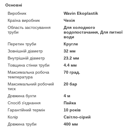
Основні
Виробник
Wavin Ekoplastik
Країна виробник
Чехія
Область застосування
Для холодного
труби
водопостачання, Для питної
води
Перетин труби
Кругле
Зовнішній діаметр
32 мм
Внутрішній діаметр
23.2 мм
Товщина стінки труби
4.4 мм
Максимальна робоча
70 град.
температура
Максимальний робочий
20 бар
тиск
Довжина бухти
4 м
Спосіб з'єднання
Пайка
Гарантійний термін
10 років
Колір
Світло-сірий
Довжина труби
400 мм