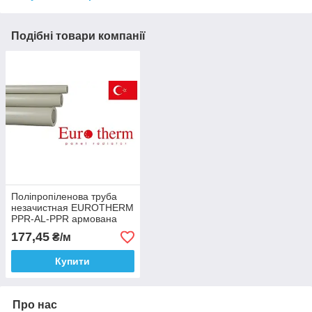
Подібні товари компанії
Поліпропіленова труба
незачистная EUROTHERM
PPR-AL-PPR армована
Stabi (композит) д. 50x6.5
177,45
₴/м
Купити
Про нас