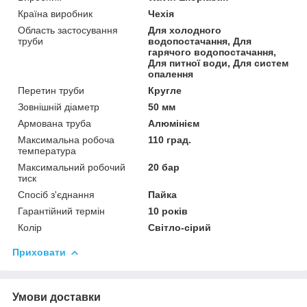
Країна виробник
Чехія
Область застосування
Для холодного
труби
водопостачання, Для
гарячого водопостачання,
Для питної води, Для систем
опалення
Перетин труби
Кругле
Зовнішній діаметр
50 мм
Армована труба
Алюмінієм
Максимальна робоча
110 град.
температура
Максимальний робочий
20 бар
тиск
Спосіб з'єднання
Пайка
Гарантійний термін
10 років
Колір
Світло-сірий
Приховати
Умови доставки