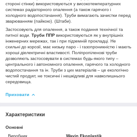
стороні стінки)
використовуються у високотемпературних
системах радіаторного опалення (а також гарячого і
холодного водопостачання). Труби вимагають зачистки перед
зварюванням (пайкою). (Штаби).
Застосовують для опалення, а також подання технічної та
питної води.
Труби ППР
використовуються як у внутрішніх
інженерних мережах, так і при підземній прокладці. Не
схильні до корозії, має низьку паро - і газопроникністю і мають
хороші діелектричні властивості. Поліпропіленові труби
дозволяють застосовувати в системах будь-якого типу –
центрального і автономного опалення, гарячого та холодного
водопостачання та ін. Труби з цих матеріалів – це екологічно
чистий продукт, не токсичні і нешкідливі для навколишнього
середовища.
Приховати
Характеристики
Основні
Виробник
Wavin Ekoplastik