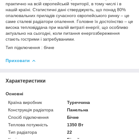
практично на всій європейській території, в тому числі і в
нашій країні. Статистичні дані стверджують, що понад 80%
опалювальних приладів сучасного європейського ринку – це
саме сталеві радіатори опалення. Головне їх достоїнство – це
висока тепловіддача при малій витраті енергії, що особливо
актуально на сьогодні, коли питання енергозбереження
стають гострими і затребуваними.
Тип підключення : бічне
Приховати
Характеристики
Основні
Країна виробник
Туреччина
Конструкція радіатора
Панельна
Спосіб підключення
Бічне
Теплова потужність
1350 Вт
Тип радіатора
22