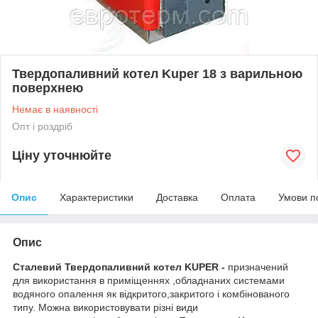
Твердопаливний котел Kuper 18 з варильною
поверхнею
Немає в наявності
Опт і роздріб
Ціну уточнюйте
Опис
Характеристики
Доставка
Оплата
Умови п
Опис
Сталевий Твердопаливний котел KUPER -
призначений
для використання в приміщеннях ,обладнаних системами
водяного опалення як відкритого,закритого і комбінованого
типу. Можна використовувати різні види