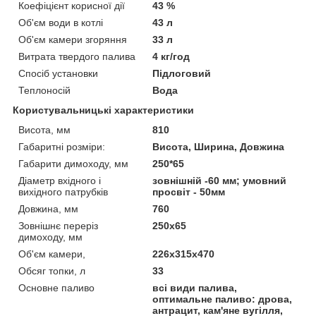
Коефіцієнт корисної дії
43 %
Об'єм води в котлі
43 л
Об'єм камери згоряння
33 л
Витрата твердого палива
4 кг/год
Спосіб установки
Підлоговий
Теплоносій
Вода
Користувальницькі характеристики
Висота, мм
810
Габаритні розміри:
Висота, Ширина, Довжина
Габарити димоходу, мм
250*65
Діаметр вхідного і
зовнішній -60 мм; умовний
вихідного патрубків
просвіт - 50мм
Довжина, мм
760
Зовнішнє переріз
250х65
димоходу, мм
Об'єм камери,
226х315х470
Обсяг топки, л
33
Основне паливо
всі види палива,
оптимальне паливо: дрова,
антрацит, кам'яне вугілля,