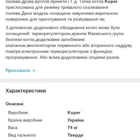
палива:дрова,вугілля,брикети і т. д. Топка котла
Kuper
пристосована для режиму тривалого спалювання
палива.Дана модель оснащена чавунними,варильною
поверхнею для приготування та розігрівання їжі.
З допомогою додаткового обладнання котел може бути
оснащений: терморегулятором,краном Маєвського,група
безпеки котла,додатковим запобіжним
клапаном,вентилятором первинного або вторинного наддуву
повітря,електронним терморегулятором з функцією
програмування. Або всіма додатковими опціями разом.
Приховати
Характеристики
Основні
Виробник
Kuper
Країна виробник
Україна
Вага
74 кг
Вид пального
Тверде