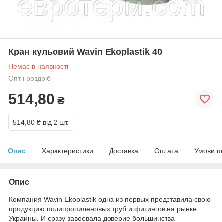
Кран кульовий Wavin Ekoplastik 40
Немає в наявності
Опт і роздріб
514,80
₴
514,80 ₴
від 2 шт.
Опис
Характеристики
Доставка
Оплата
Умови п
Опис
Компания Wavin Ekoplastik одна из первых представила свою
продукцию полипропиленовых труб и фитингов на рынке
Украины. И сразу завоевала доверие большинства