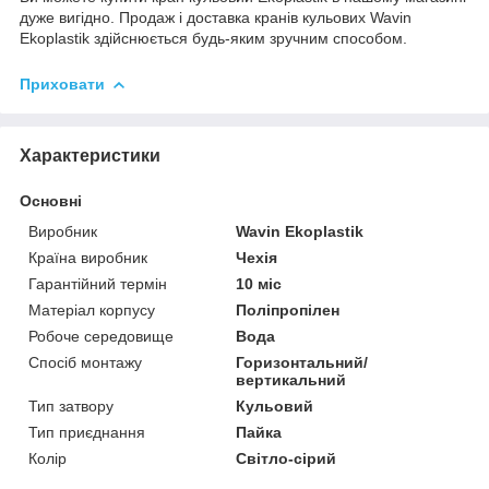
дуже вигідно. Продаж і доставка кранів кульових Wavin
Ekoplastik здійснюється будь-яким зручним способом.
Приховати
Характеристики
Основні
Виробник
Wavin Ekoplastik
Країна виробник
Чехія
Гарантійний термін
10 міс
Матеріал корпусу
Поліпропілен
Робоче середовище
Вода
Спосіб монтажу
Горизонтальний/
вертикальний
Тип затвору
Кульовий
Тип приєднання
Пайка
Колір
Світло-сірий