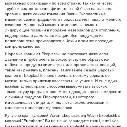
монтажных организаций по всей стране. Так как качество
трубы и соответственно фитингов к ней было на высшем
уровне и даже сейчас компания Вавин Экопластик не
изменяет своим традициям и предоставляет товар отменного
качества. На данный момент компания занимает
лидирующие позиции в продаже материалов для отопления,
водопровода и даже канализации. Вся продукция из
полипропилена производится в Чехии и там же проходит
контроль качества.
Шаровые краны от Ekoplastik не протекают, даже если
давление в трубе очень высокое, внутри не образуются
побочные продукты химических или органических реакций,
такие как ржавчина, плесень, заиливание.Резьба шаровых
кранов от Ekoplastik очень прочная, поэтому сорвать ее
можно, только приложив колоссальные усилия. И еще один
важный аспект, краны способны выдерживать высокую
температуру среды,которая может доходить до восьмидесяти
с лишним градусов. Полипропилен, из которого
изготавливают эти детали, являются экологическими и
относятся к последнему поколению.
Купуючи кран кульовий Wavin Ekoplastik від Wavin Ekoplastik в
магазині "Eurotherm" Ви не тільки заощадите гроші, але і час.
Ви можете купити кран кульовий Ekoplastik в нашому магазині