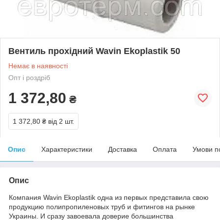
Вентиль прохідний Wavin Ekoplastik 50
Немає в наявності
Опт і роздріб
1 372,80
₴
1 372,80 ₴
від 2 шт.
Опис
Характеристики
Доставка
Оплата
Умови п
Опис
Компания Wavin Ekoplastik одна из первых представила свою
продукцию полипропиленовых труб и фитингов на рынке
Украины. И сразу завоевала доверие большинства