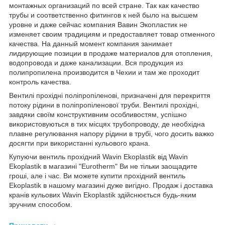
монтажных организаций по всей стране. Так как качество
трубы и соответственно фитингов к ней было на высшем
уровне и даже сейчас компания Вавин Экопластик не
изменяет своим традициям и предоставляет товар отменного
качества. На данный момент компания занимает
лидирующие позиции в продаже материалов для отопления,
водопровода и даже канализации. Вся продукция из
полипропилена производится в Чехии и там же проходит
контроль качества.
Вентилі прохідні поліпропіленові, призначені для перекриття
потоку рідини в поліпропіленової труби. Вентилі прохідні,
завдяки своїм конструктивним особливостям, успішно
використовуються в тих місцях трубопроводу, де необхідна
плавне регулювання напору рідини в трубі, чого досить важко
досягти при використанні кульового крана.
Купуючи вентиль прохідний Wavin Ekoplastik від Wavin
Ekoplastik в магазині "Eurotherm" Ви не тільки заощадите
гроші, але і час. Ви можете купити прохідний вентиль
Ekoplastik в нашому магазині дуже вигідно. Продаж і доставка
кранів кульових Wavin Ekoplastik здійснюється будь-яким
зручним способом.