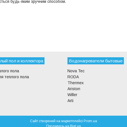
юється будь-яким зручним способом.
лый пол и коллектора
Водонагреватели бытовые
плого пола
Nova Tec
я теплого пола
RODA
Thermex
Ariston
Willer
Arti
Сайт створений на маркетплейсі
Prom.ua
Продавець на Bigl.ua