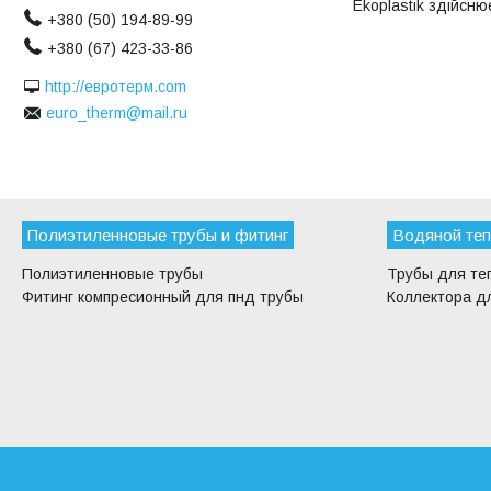
Ekoplastik здійсн
+380 (50) 194-89-99
+380 (67) 423-33-86
http://евротерм.com
euro_therm@mail.ru
Полиэтиленновые трубы и фитинг
Водяной теп
Полиэтиленновые трубы
Трубы для те
Фитинг компресионный для пнд трубы
Коллектора дл