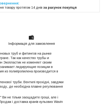
ня товару протягом 14 днів
за рахунок покупця
Інформація для замовлення
еновых труб и фитингов на рынке
ране. Так как качество трубы и
ин Экопластик не изменяет своим
я занимает лидирующие позиции в
ия из полипропилена производится в
іленової труби. Вентилі прохідні, завдяки
оводу, де необхідна плавне регулювання
" Ви не тільки заощадите гроші, але і
Продаж і доставка кранів кульових Wavin