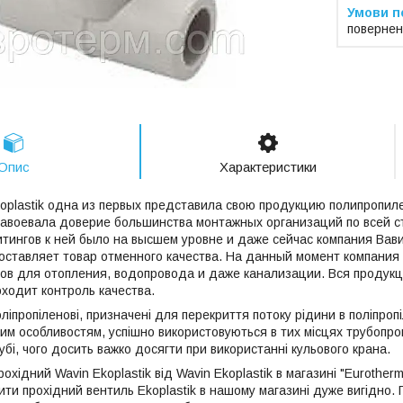
повернен
Опис
Характеристики
oplastik одна из первых представила свою продукцию полипропил
завоевала доверие большинства монтажных организаций по всей ст
тингов к ней было на высшем уровне и даже сейчас компания Вав
оставляет товар отменного качества. На данный момент компани
в для отопления, водопровода и даже канализации. Вся продукц
оходит контроль качества.
оліпропіленові, призначені для перекриття потоку рідини в поліпроп
ним особливостям, успішно використовуються в тих місцях трубопр
убі, чого досить важко досягти при використанні кульового крана.
охідний Wavin Ekoplastik від Wavin Ekoplastik в магазині "Eurotherm
ити прохідний вентиль Ekoplastik в нашому магазині дуже вигідно. 