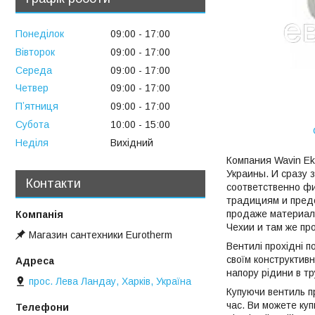
Понеділок
09:00
17:00
Вівторок
09:00
17:00
Середа
09:00
17:00
Четвер
09:00
17:00
Пʼятниця
09:00
17:00
Субота
10:00
15:00
Неділя
Вихідний
Компания Wavin Ek
Украины. И сразу 
Контакти
соответственно фи
традициям и пред
продаже материало
Чехии и там же пр
Магазин сантехники Eurotherm
Вентилі прохідні п
своїм конструктив
напору рідини в тр
прос. Лева Ландау, Харків, Україна
Купуючи вентиль пр
час. Ви можете куп