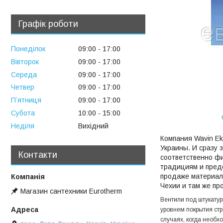
Графік роботи
Понеділок
09:00
17:00
Вівторок
09:00
17:00
Середа
09:00
17:00
Четвер
09:00
17:00
Пʼятниця
09:00
17:00
Субота
10:00
15:00
Неділя
Вихідний
Компания Wavin Ek
Украины. И сразу 
Контакти
соответственно фи
традициям и пред
продаже материало
Чехии и там же пр
Магазин сантехники Eurotherm
Вентили под штукату
уровнем покрытия стр
случаях, когда необх