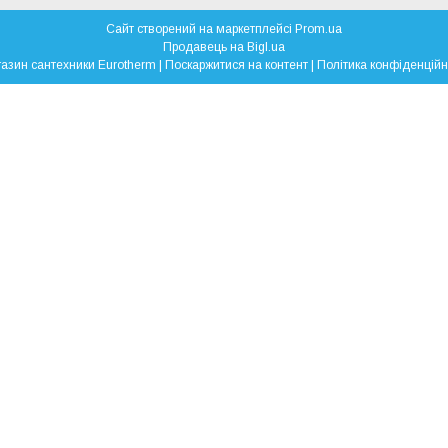
Сайт створений на маркетплейсі
Prom.ua
Продавець на Bigl.ua
Магазин сантехники Eurotherm |
Поскаржитися на контент
|
Політика конфіденційн