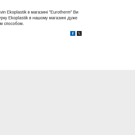
in Ekoplastik в магазині "Eurotherm" Ви
урку Ekoplastik в нашому магазині дуже
им способом.