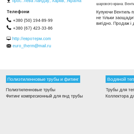
прос. Лева Ландау, Харків, Україна
шарового крана. Вен
Купуючи Вентиль пр
не тільки заощадит
+380 (50) 194-89-99
вигідно. Продаж і 
+380 (67) 423-33-86
http://евротерм.com
euro_therm@mail.ru
Полиэтиленновые трубы и фитинг
Водяной теп
Полиэтиленновые трубы
Трубы для те
Фитинг компресионный для пнд трубы
Коллектора дл