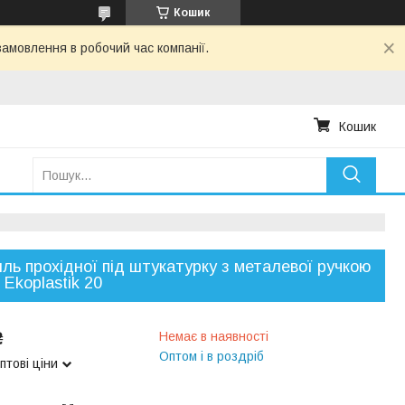
Кошик
амовлення в робочий час компанії.
Кошик
ль прохідної під штукатурку з металевої ручкою
 Ekoplastik 20
₴
Немає в наявності
Оптом і в роздріб
птові ціни