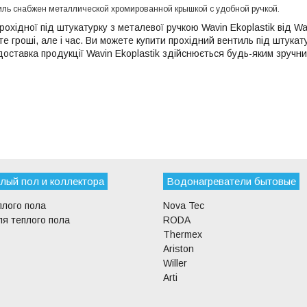
тиль снабжен металлической хромированной крышкой с удобной ручкой.
охідної під штукатурку з металевої ручкою Wavin Ekoplastik від Wav
е гроші, але і час. Ви можете купити прохідний вентиль під штукат
доставка продукції Wavin Ekoplastik здійснюється будь-яким зручн
лый пол и коллектора
Водонагреватели бытовые
плого пола
Nova Tec
я теплого пола
RODA
Thermex
Ariston
Willer
Arti