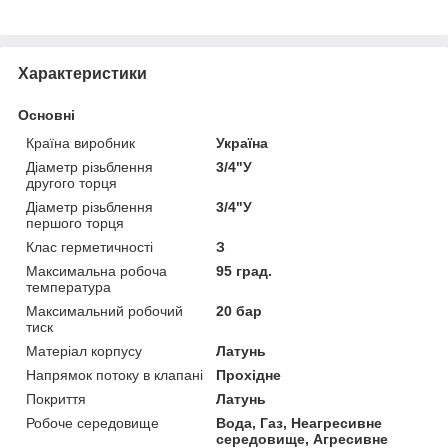
Характеристики
Основні
Країна виробник
Україна
Діаметр різьблення
3/4"У
другого торця
Діаметр різьблення
3/4"У
першого торця
Клас герметичності
З
Максимальна робоча
95 град.
температура
Максимальний робочий
20 бар
тиск
Матеріал корпусу
Латунь
Напрямок потоку в клапані
Прохідне
Покриття
Латунь
Робоче середовище
Вода, Газ, Неагресивне
середовище, Агресивне