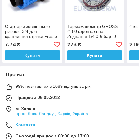
Стартер з зовнішньою
Термоманометр GROSS
Філь
різьбою 3/4 для
Ф 80 фронтальне
краплинної стрічки Presto-
з'єднання 1/4 0-6 бар, 0-
PS, краплинний полив,
120 °C
7,74
273
219
₴
₴
крапельне зрошення
Купити
Купити
Про нас
99% позитивних з 1089 відгуків за рік
Працює з 06.05.2012
м. Харків
прос. Лева Ландау , Харків, Україна
Контакти
Сьогодні працює з 09:00 до 17:00