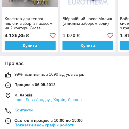
Колектор для теплої
Вібраційний насос Малиш
Байп
підлоги в зборі з насосом
(з нижнім забором води)
сист
на 2 контури Gross
з кр
4 126,85
1 070
1 8
₴
₴
Купити
Купити
Про нас
99% позитивних з 1090 відгуків за рік
Працює з 06.05.2012
м. Харків
прос. Лева Ландау , Харків, Україна
Контакти
Сьогодні працює з 10:00 до 15:00
Показати весь графік роботи