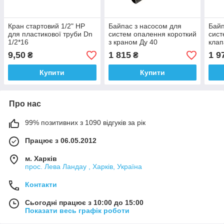
Кран стартовий 1/2" НР
Байпас з насосом для
Байп
для пластикової труби Dn
систем опалення короткий
сист
1/2*16
з краном Ду 40
клап
9,50
1 815
1 9
₴
₴
Купити
Купити
Про нас
99% позитивних з 1090 відгуків за рік
Працює з 06.05.2012
м. Харків
прос. Лева Ландау , Харків, Україна
Контакти
Сьогодні працює з 10:00 до 15:00
Показати весь графік роботи