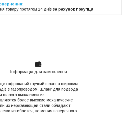
ня товару протягом 14 днів
за рахунок покупця
Інформація для замовлення
-
це гофрований гнучкий шланг з широким
адів з газопроводом.
Шланг для подвода
ти шланга выполнены из
являются более высокие механические
анги из нержавеющей стали обладают
егко изгибается, не меняя поперечного