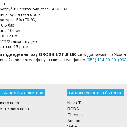
аза
ротруби: нержавіюча сталь AISI 304
нгів: вуглецева сталь
ратура: -50/+70 ºС;
 0,5 бар
га: 100 см
га: 12 мм
/2*1/2 гайка-штуцер
атації: 15 років
я підведення газу GROSS 1/2 ГШ 100 см
з доставкою по Україн
 на сайті або зателефонувавши за телефоном
(050) 194-89-99
,
(093
лый пол и коллектора
Водонагреватели бытовые
плого пола
Nova Tec
я теплого пола
RODA
Thermex
Ariston
Willer