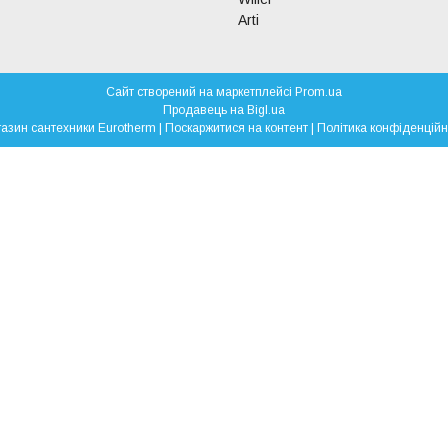
Arti
Сайт створений на маркетплейсі
Prom.ua
Продавець на Bigl.ua
Магазин сантехники Eurotherm |
Поскаржитися на контент
|
Політика конфіденційн