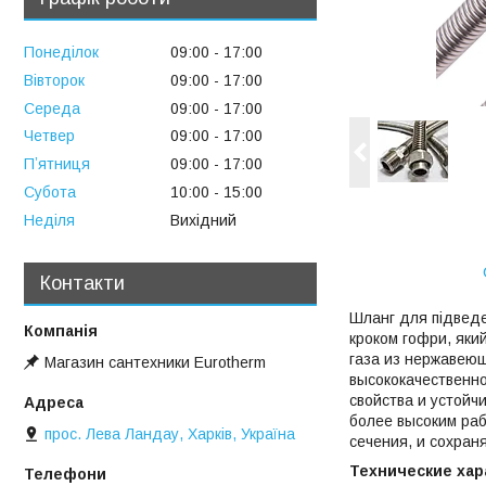
Понеділок
09:00
17:00
Вівторок
09:00
17:00
Середа
09:00
17:00
Четвер
09:00
17:00
Пʼятниця
09:00
17:00
Субота
10:00
15:00
Неділя
Вихідний
Контакти
Шланг для підведе
кроком гофри, яки
газа из нержавеющ
Магазин сантехники Eurotherm
высококачественн
свойства и устойч
более высоким раб
прос. Лева Ландау, Харків, Україна
сечения, и сохран
Технические хар