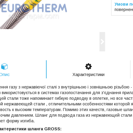
повернен
Опис
Характеристики
ння газу з нержавіючої сталі з внутрішньою і зовнішньою різьбою 
й використовується в системах газопостачання для з'єднання прил
ей стали тоже напоминает гибкую подводку в оплетке, но все час
ой нержавеющей стали , отличительными особенностями которой 
ивость к высоким температурам. Помимо этих качеств, газовые шл
очим давлением. Шланг для подвода газа из нержавеющей стали л
яет форму изгиба.
актеристики шланга GROSS: