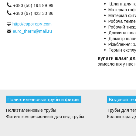
Шланг для г
+380 (50) 194-89-99
Матеріал гоф
+380 (67) 423-33-86
Матеріал фіти
Робоча темпе
http://евротерм.com
Робочий тиск:
euro_therm@mail.ru
Довжина шлан
Діаметр шлан
Різьблення: 1
Термін експлу
Купити шланг дл
замовлення у нас
Полиэтиленновые трубы и фитинг
Водяной теп
Полиэтиленновые трубы
Трубы для те
Фитинг компресионный для пнд трубы
Коллектора дл