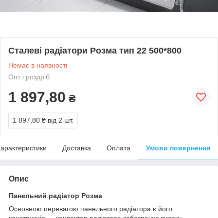
Сталеві радіатори Розма тип 22 500*800
Немає в наявності
Опт і роздріб
1 897,80
₴
1 897,80 ₴
від 2 шт.
арактеристики
Доставка
Оплата
Умови повернення
Опис
Панельний радіатор Розма
Основною перевагою панельного радіатора є його
конструкція — конвектор радіатора забезпечує високу