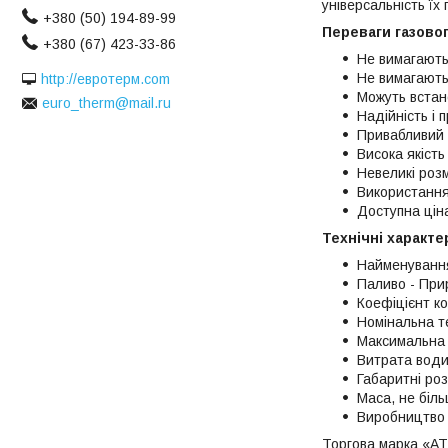
універсальність їх
+380 (50) 194-89-99
Переваги газовог
+380 (67) 423-33-86
Не вимагають
Не вимагають
http://евротерм.com
Можуть встан
euro_therm@mail.ru
Надійність і 
Привабливий 
Висока якість
Невеликі розм
Використання
Доступна ціна
Технічні характе
Найменування
Паливо - При
Коефіцієнт ко
Номінальна те
Максимальна в
Витрата води 
Габаритні ро
Маса, не біль
Виробництво -
Торгова марка «AT