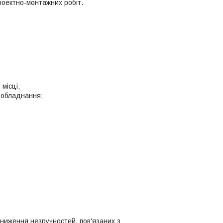
роектно-монтажних робіт.
місці;
о обладнання;
ниження незручностей, пов'язаних з