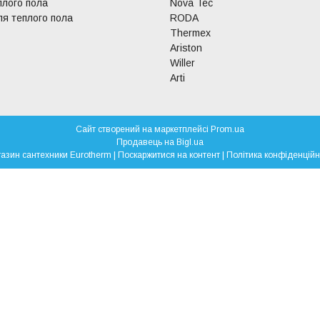
плого пола
Nova Tec
я теплого пола
RODA
Thermex
Ariston
Willer
Arti
Сайт створений на маркетплейсі
Prom.ua
Продавець на Bigl.ua
Магазин сантехники Eurotherm |
Поскаржитися на контент
|
Політика конфіденційн