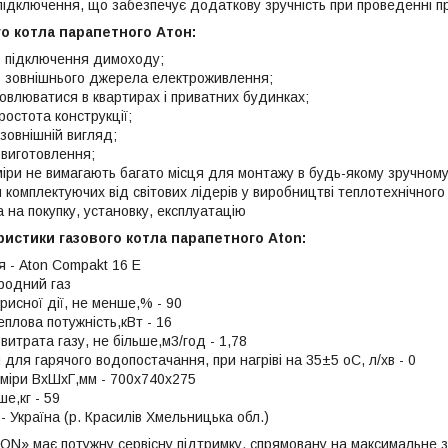
 підключення, що забезпечує додаткову зручність при проведенні п
о котла парапетного Атон:
 підключення димоходу;
 зовнішнього джерела електроживлення;
овлюватися в квартирах і приватних будинках;
простота конструкції;
зовнішній вигляд;
 виготовлення;
іри не вимагають багато місця для монтажу в будь-якому зручному 
 комплектуючих від світових лідерів у виробництві теплотехнічног
 на покупку, установку, експлуатацію
ристики газового котла парапетного Aton:
 - Aton Compakt 16 Е
родний газ
рисної дії, не менше,% - 90
плова потужність,кВт - 16
итрата газу, не більше,м3/год - 1,78
для гарячого водопостачання, при нагріві на 35±5 оС, л/хв - 0
зміри ВхШхГ,мм - 700x740x275
ше,кг - 59
 Україна (р. Красилів Хмельницька обл.)
ON» має потужну сервісну підтримку, спрямовану на максимальне з