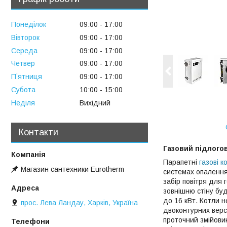
Понеділок
09:00
17:00
Вівторок
09:00
17:00
Середа
09:00
17:00
Четвер
09:00
17:00
Пʼятниця
09:00
17:00
Субота
10:00
15:00
Неділя
Вихідний
Контакти
Газовий підлогов
Парапетні
газові 
Магазин сантехники Eurotherm
системах опалення
забір повітря для
зовнішню стіну бу
до 16 кВт. Котли н
прос. Лева Ландау, Харків, Україна
двоконтурних версі
проточний змійовик