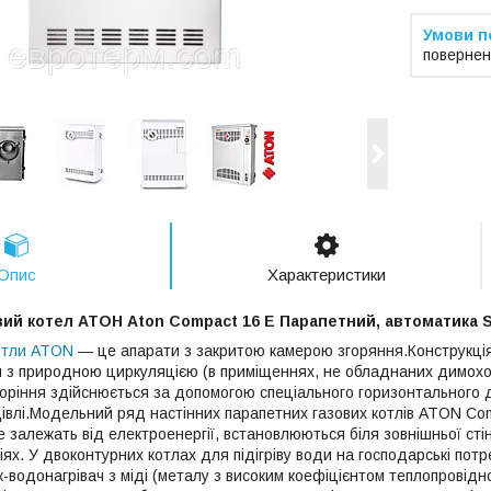
повернен
Опис
Характеристики
ий котел АТОН Aton Compact 16 Е Парапетний, автоматика S
котли ATON
― це апарати з закритою камерою згоряння.Конструкція 
 з природною циркуляцією (в приміщеннях, не обладнаних димоход
 горіння здійснюється за допомогою спеціального горизонтального
дівлі.Модельний ряд настінних парапетних газових котлів ATON Co
е залежать від електроенергії, встановлюються біля зовнішньої стін
ях. У двоконтурних котлах для підігріву води на господарські пот
-водонагрівач з міді (металу з високим коефіцієнтом теплопровідн