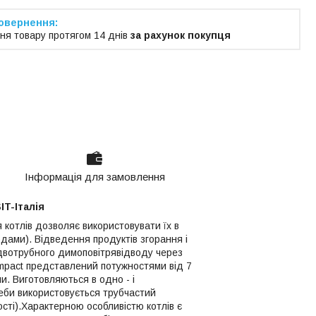
ня товару протягом 14 днів
за рахунок покупця
Інформація для замовлення
IT-Італія
котлів дозволяє використовувати їх в
ами). Відведення продуктів згорання і
 двотрубного димоповітрявідводу через
mpact представлений потужностями від 7
и. Виготовляються в одно - і
реби використовується трубчастий
ості).Характерною особливістю котлів є