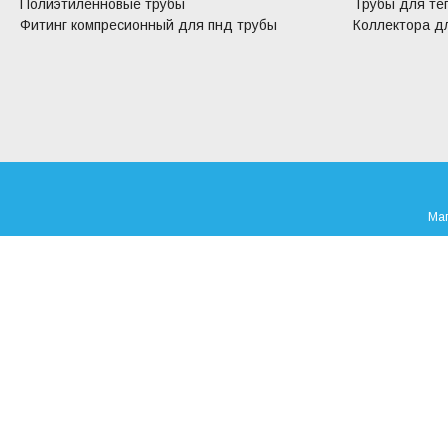
Полиэтиленновые трубы
Трубы для те
Фитинг компресионный для пнд трубы
Коллектора дл