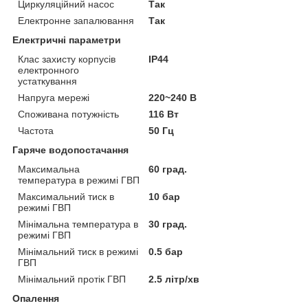
Циркуляційний насос
Так
Електронне запалювання
Так
Електричні параметри
Клас захисту корпусів
IP44
електронного
устаткування
Напруга мережі
220~240 В
Споживана потужність
116 Вт
Частота
50 Гц
Гаряче водопостачання
Максимальна
60 град.
температура в режимі ГВП
Максимальний тиск в
10 бар
режимі ГВП
Мінімальна температура в
30 град.
режимі ГВП
Мінімальний тиск в режимі
0.5 бар
ГВП
Мінімальний протік ГВП
2.5 літр/хв
Опалення