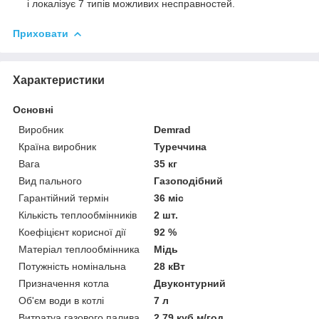
і локалізує 7 типів можливих несправностей.
Приховати
Характеристики
Основні
Виробник
Demrad
Країна виробник
Туреччина
Вага
35 кг
Вид пального
Газоподібний
Гарантійний термін
36 міс
Кількість теплообмінників
2 шт.
Коефіцієнт корисної дії
92 %
Матеріал теплообмінника
Мідь
Потужність номінальна
28 кВт
Призначення котла
Двуконтурний
Об'єм води в котлі
7 л
Витратуа газового палива
2.79 куб.м/год