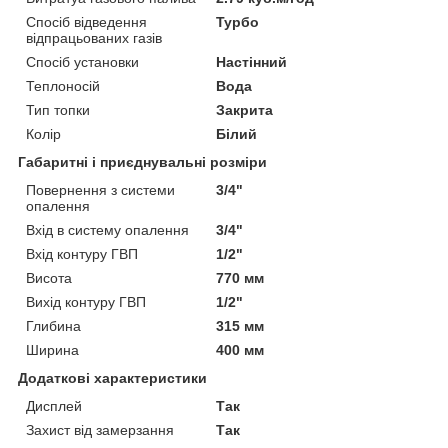
Спосіб відведення
Турбо
відпрацьованих газів
Спосіб установки
Настінний
Теплоносій
Вода
Тип топки
Закрита
Колір
Білий
Габаритні і приєднувальні розміри
Повернення з системи
3/4"
опалення
Вхід в систему опалення
3/4"
Вхід контуру ГВП
1/2"
Висота
770 мм
Вихід контуру ГВП
1/2"
Глибина
315 мм
Ширина
400 мм
Додаткові характеристики
Дисплей
Так
Захист від замерзання
Так