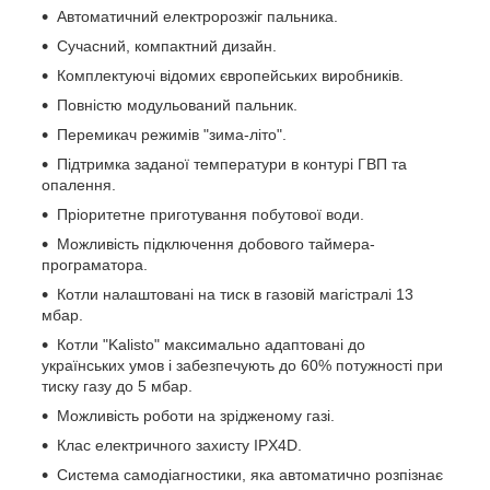
Автоматичний електророзжіг пальника.
Сучасний, компактний дизайн.
Комплектуючі відомих європейських виробників.
Повністю модульований пальник.
Перемикач режимів "зима-літо".
Підтримка заданої температури в контурі ГВП та
опалення.
Пріоритетне приготування побутової води.
Можливість підключення добового таймера-
програматора.
Котли налаштовані на тиск в газовій магістралі 13
мбар.
Котли "Kalisto" максимально адаптовані до
українських умов і забезпечують до 60% потужності при
тиску газу до 5 мбар.
Можливість роботи на зрідженому газі.
Клас електричного захисту IPX4D.
Система самодіагностики, яка автоматично розпізнає