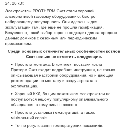
24, 28 кВт.
Электрокотлы PROTHERM Скат стали хорошей
альтернативой газовому оборудованию, быстро
набирающему популярность. Они идеальны для
эксплуатации там, где еще не прошла газификация.
Безусловно, такой выбор хорошо подходит для загородных
дачных домиков с сезонным или периодическим
проживанием.
Среди основных отличительных особенностей котлов
Скат нельзя не отметить следующие:
Простота монтажа. В комплект поставки котла
Протерм Скат входит подробная инструкция, не только
описывающая настройки оборудования, но и дающая
рекомендации по монтажу и вводу агрегата в
эксплуатацию.
Хороший ККД. За цим показником електрокотли не
поступаються іншому популярному опалювального
обладнання, в тому числі і газового.
Простота установки і експлуатації, а також
мінімальний сервіс.
Точне регулювання температурних показників.