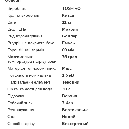
Основні
Виробник
TOSHIRO
Країна виробник
Китай
Вага
11 кг
Вид ТЕНа
Мокрий
Вид водонагрівача
Бойлер
Внутрішнє покриття бака
Емаль
Гарантійний термін
60 міс
Максимальна
75 град.
температура нагріву води
Матеріал теплообмінника
Мідь
Потужність номінальна
1.5 кВт
Нагрівальний елемент
Теновий
Об'єм ємності для води
30 л
Підводка
Верхня
Робочий тиск
7 бар
Розташування
Вертикальне
Стан
Новий
Спосіб нагріву
Електричний