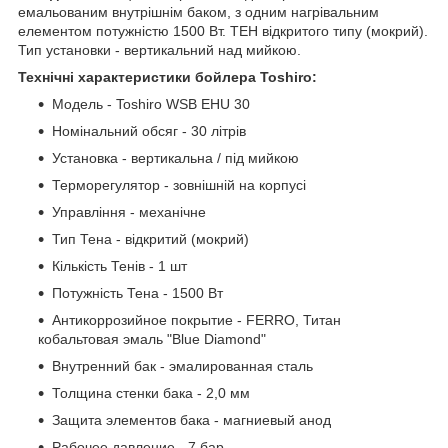
емальованим внутрішнім баком, з одним нагрівальним
елементом потужністю 1500 Вт. ТЕН відкритого типу (мокрий).
Тип установки - вертикальний над мийкою.
Технічні характеристики бойлера Toshiro:
Модель - Toshiro WSB EHU 30
Номінальний обсяг - 30 літрів
Установка - вертикальна / під мийкою
Терморегулятор - зовнішній на корпусі
Управління - механічне
Тип Тена - відкритий (мокрий)
Кількість Тенів - 1 шт
Потужність Тена - 1500 Вт
Антикоррозийное покрытие - FERRO, Титан
кобальтовая эмаль "Blue Diamond"
Внутренний бак - эмалированная сталь
Толщина стенки бака - 2,0 мм
Защита элементов бака - магниевый анод
Рабочее давление - 7 бар