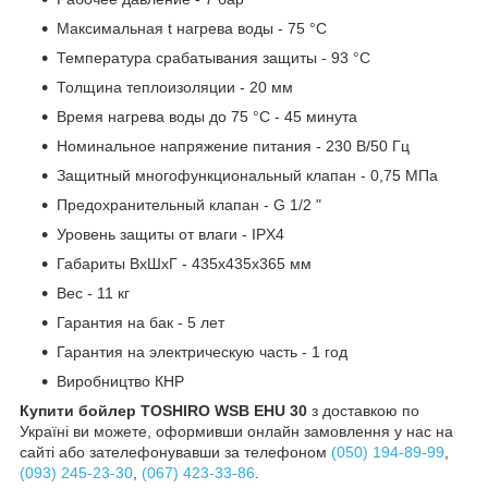
Максимальная t нагрева воды - 75 °С
Температура срабатывания защиты - 93 °С
Толщина теплоизоляции - 20 мм
Время нагрева воды до 75 °С - 45 минута
Номинальное напряжение питания - 230 В/50 Гц
Защитный многофункциональный клапан - 0,75 МПа
Предохранительный клапан - G 1/2 "
Уровень защиты от влаги - IPX4
Габариты ВхШхГ - 435х435х365 мм
Вес - 11 кг
Гарантия на бак - 5 лет
Гарантия на электрическую часть - 1 год
Виробництво КНР
Купити бойлер TOSHIRO WSB EHU 30
з доставкою по
Україні ви можете, оформивши онлайн замовлення у нас на
сайті або зателефонувавши за телефоном
(050) 194-89-99
,
(093) 245-23-30
,
(067) 423-33-86
.