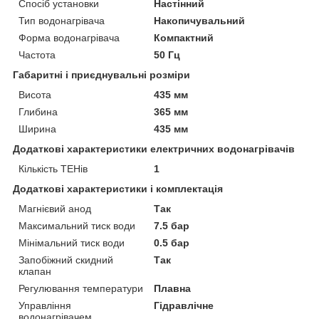
Спосіб установки
Настінний
Тип водонагрівача
Накопичувальний
Форма водонагрівача
Компактний
Частота
50 Гц
Габаритні і приєднувальні розміри
Висота
435 мм
Глибина
365 мм
Ширина
435 мм
Додаткові характеристики електричних водонагрівачів
Кількість ТЕНів
1
Додаткові характеристики і комплектація
Магнієвий анод
Так
Максимальний тиск води
7.5 бар
Мінімальний тиск води
0.5 бар
Запобіжний скидний
Так
клапан
Регулювання температури
Плавна
Управління
Гідравлічне
водонагрівачем