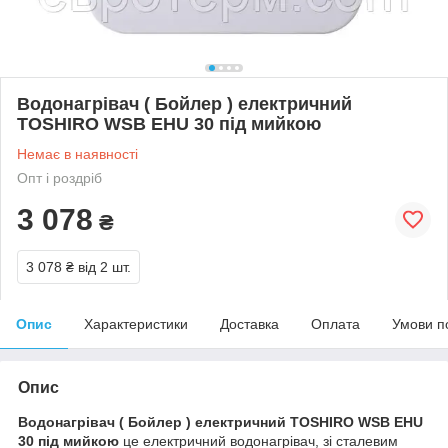
Водонагрівач ( Бойлер ) електричний
TOSHIRO WSB EHU 30 під мийкою
Немає в наявності
Опт і роздріб
3 078
₴
3 078 ₴
від 2 шт.
Опис
Характеристики
Доставка
Оплата
Умови п
Опис
Водонагрівач ( Бойлер ) електричний TOSHIRO WSB EHU
30 під мийкою
це електричний водонагрівач, зі сталевим