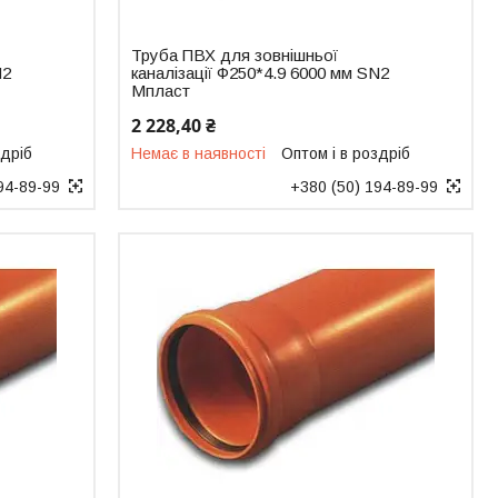
Труба ПВХ для зовнішньої
N2
каналізації Ф250*4.9 6000 мм SN2
Мпласт
2 228,40 ₴
здріб
Немає в наявності
Оптом і в роздріб
94-89-99
+380 (50) 194-89-99