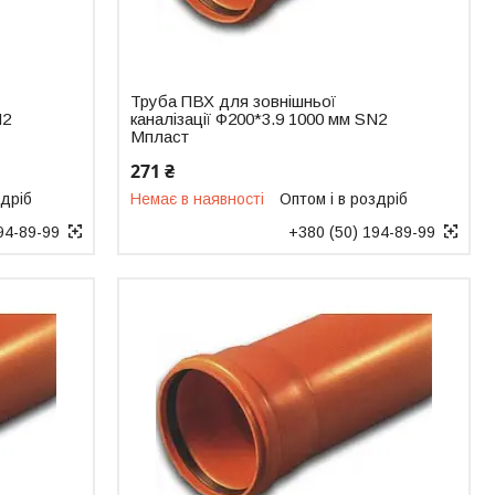
Труба ПВХ для зовнішньої
N2
каналізації Ф200*3.9 1000 мм SN2
Мпласт
271 ₴
здріб
Немає в наявності
Оптом і в роздріб
94-89-99
+380 (50) 194-89-99