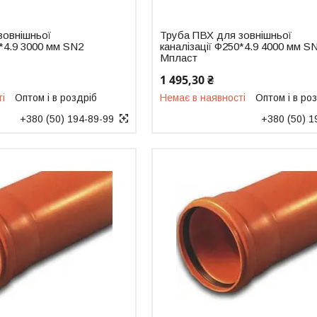
зовнішньої
Труба ПВХ для зовнішньої
0*4.9 3000 мм SN2
каналізації Ф250*4.9 4000 мм S
Мпласт
1 495,30 ₴
ті
Оптом і в роздріб
Немає в наявності
Оптом і в ро
+380 (50) 194-89-99
+380 (50) 1