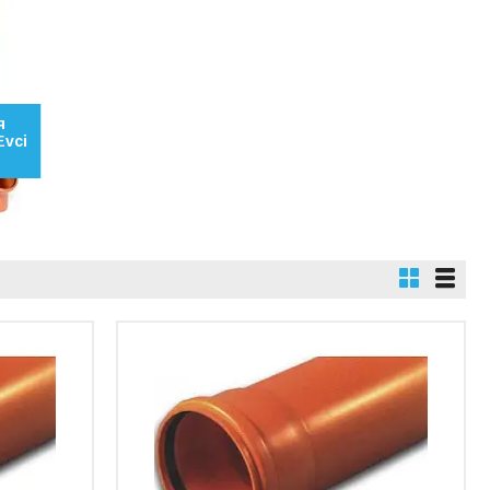
я
Evci