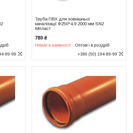
Труба ПВХ для зовнішньої
N2
каналізації Ф250*4.9 2000 мм SN2
Мпласт
780 ₴
здріб
Немає в наявності
Оптом і в роздріб
94-89-99
+380 (50) 194-89-99