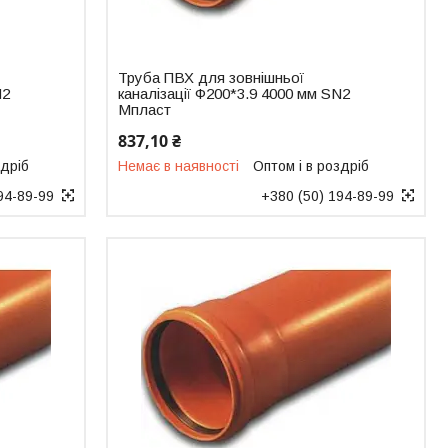
Труба ПВХ для зовнішньої
N2
каналізації Ф200*3.9 4000 мм SN2
Мпласт
837,10 ₴
здріб
Немає в наявності
Оптом і в роздріб
94-89-99
+380 (50) 194-89-99