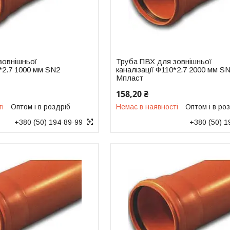
зовнішньої
Труба ПВХ для зовнішньої
0*2.7 1000 мм SN2
каналізації Ф110*2.7 2000 мм S
Мпласт
158,20 ₴
ті
Оптом і в роздріб
Немає в наявності
Оптом і в ро
+380 (50) 194-89-99
+380 (50) 1