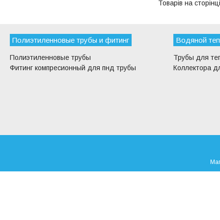
Полиэтиленновые трубы и фитинг
Водяной теп
Полиэтиленновые трубы
Трубы для те
Фитинг компресионный для пнд трубы
Коллектора дл