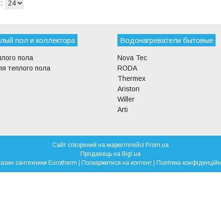
лый пол и коллектора
Водонагреватели бытовые
плого пола
Nova Tec
я теплого пола
RODA
Thermex
Ariston
Willer
Arti
Сайт створений на маркетплейсі
Prom.ua
Продавець на Bigl.ua
Магазин сантехники Eurotherm |
Поскаржитися на контент
|
Політика конфіденційн