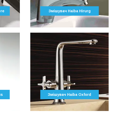
ere
Змішувач Haiba Hirurg
us
Змішувач Haiba Oxford