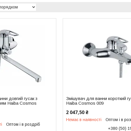
нни довгий гусак з
Змішувач для ванни короткий г
ням Haiba Cosmos
Haiba Cosmos 009
2 047,50 ₴
Немає в наявності
Оптом і в ро
ті
Оптом і в роздріб
+380 (50) 1