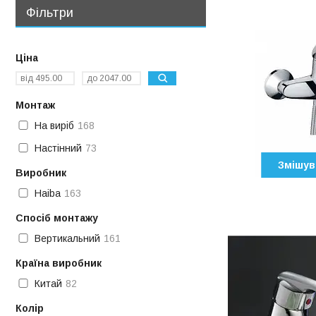
Фільтри
Ціна
Монтаж
На виріб
168
Настінний
73
Змішув
Виробник
Haiba
163
Спосіб монтажу
Вертикальний
161
Країна виробник
Китай
82
Колір