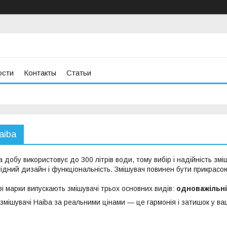
ости
Контакты
Статьи
aiba
 добу використовує до 300 літрів води, тому вибір і надійність з
гідний дизайн і функціональність. Змішувач повинен бути прикрасою
ві марки випускають змішувачі трьох основних видів:
одноважільні
 змішувачі Haiba за реальними цінами ― це гармонія і затишок у в