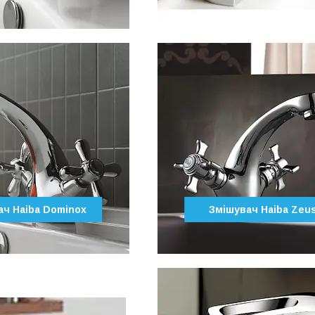
ач Haiba Dominox
Змішувач Haiba Zeu