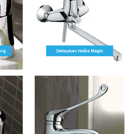
erg
Змішувач Haiba Magic