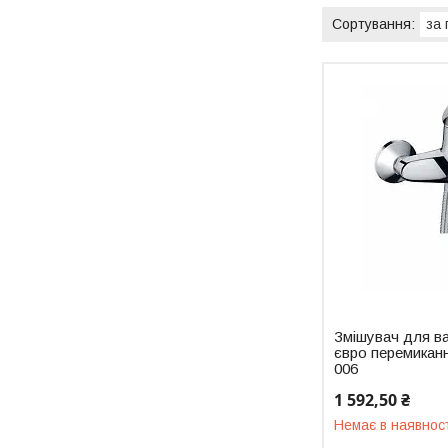
Змішувач для ва
євро перемикан
006
1 592,50 ₴
Немає в наявнос