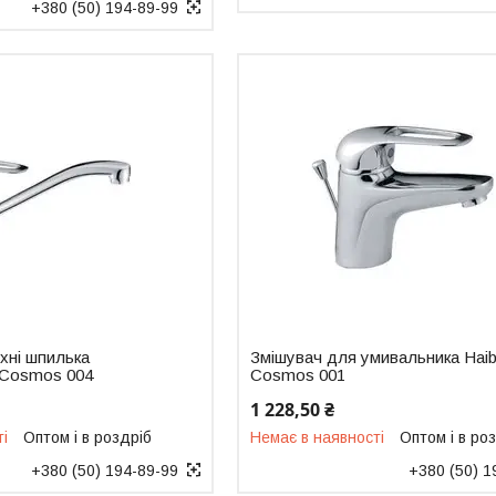
+380 (50) 194-89-99
хні шпилька
Змішувач для умивальника Hai
a Cosmos 004
Cosmos 001
1 228,50 ₴
ті
Оптом і в роздріб
Немає в наявності
Оптом і в ро
+380 (50) 194-89-99
+380 (50) 1