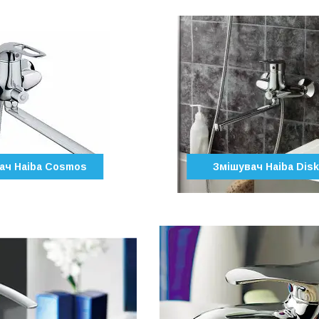
ач Haiba Cosmos
Змішувач Haiba Dis