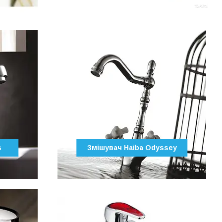
s
Змішувач Haiba Odyssey