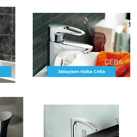
k
Змішувач Haiba Ceba