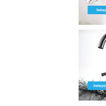
Змішу
Змішув