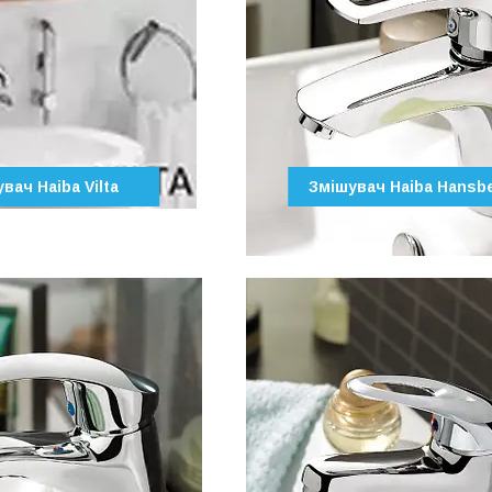
вач Haiba Vilta
Змішувач Haiba Hansb