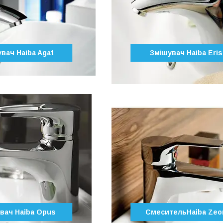
вач Haiba Agat
Змішувач Haiba Eris
вач Haiba Opus
СмесительHaiba Zeo