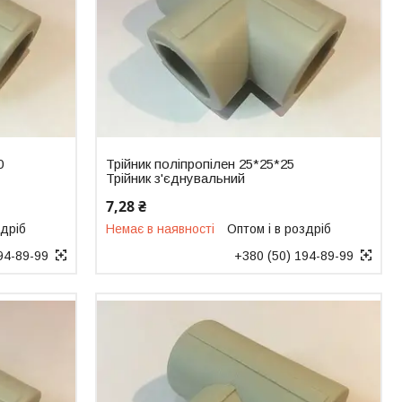
0
Трійник поліпропілен 25*25*25
Трійник з'єднувальний
7,28 ₴
здріб
Немає в наявності
Оптом і в роздріб
94-89-99
+380 (50) 194-89-99