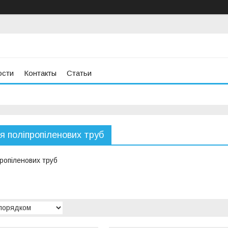
ости
Контакты
Статьи
я поліпропіленових труб
пропіленових труб