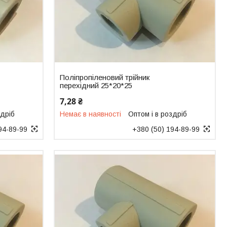
Поліпропіленовий трійник
перехідний 25*20*25
7,28 ₴
здріб
Немає в наявності
Оптом і в роздріб
94-89-99
+380 (50) 194-89-99