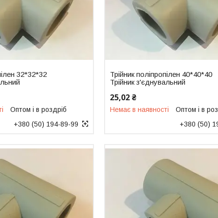
пілен 32*32*32
Трійник поліпропілен 40*40*40
альний
Трійник з'єднувальний
25,02 ₴
ті
Оптом і в роздріб
Немає в наявності
Оптом і в ро
+380 (50) 194-89-99
+380 (50) 1