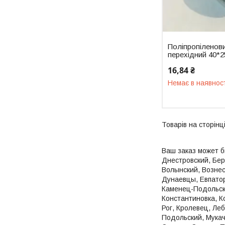
Поліпропіленови
перехідний 40*2
16,84 ₴
Немає в наявнос
Ваш заказ может б
Днестровский, Бер
Волынский, Вознес
Дунаевцы, Евпатор
Каменец-Подольски
Константиновка, К
Рог, Кролевец, Ле
Подольский, Мукач