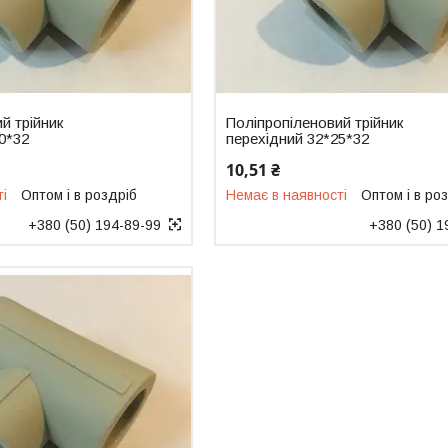
й трійник
Поліпропіленовий трійник
0*32
перехідний 32*25*32
10,51 ₴
ті
Оптом і в роздріб
Немає в наявності
Оптом і в ро
+380 (50) 194-89-99
+380 (50) 1