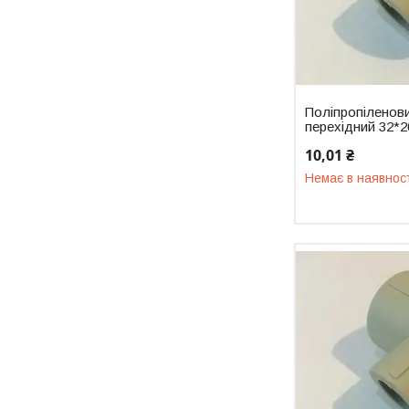
Поліпропіленови
перехідний 32*2
10,01 ₴
Немає в наявнос