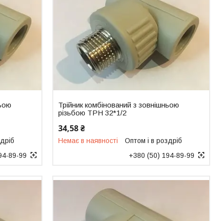
ньою
Трійник комбінований з зовнішньою
різьбою ТРН 32*1/2
34,58 ₴
здріб
Немає в наявності
Оптом і в роздріб
94-89-99
+380 (50) 194-89-99