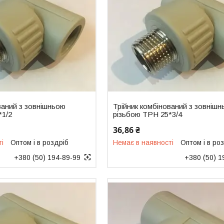
ваний з зовнішньою
Трійник комбінований з зовніш
*1/2
різьбою ТРН 25*3/4
36,86 ₴
ті
Оптом і в роздріб
Немає в наявності
Оптом і в ро
+380 (50) 194-89-99
+380 (50) 1