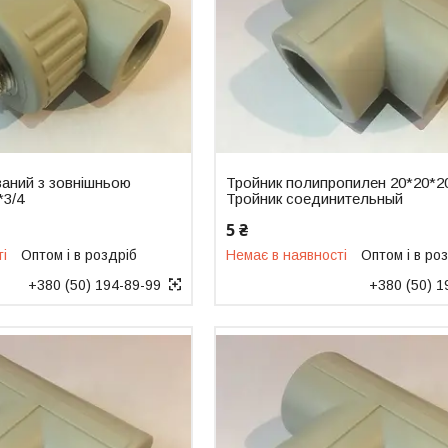
ваний з зовнішньою
Тройник полипропилен 20*20*2
*3/4
Тройник соединительный
5 ₴
ті
Оптом і в роздріб
Немає в наявності
Оптом і в ро
+380 (50) 194-89-99
+380 (50) 1