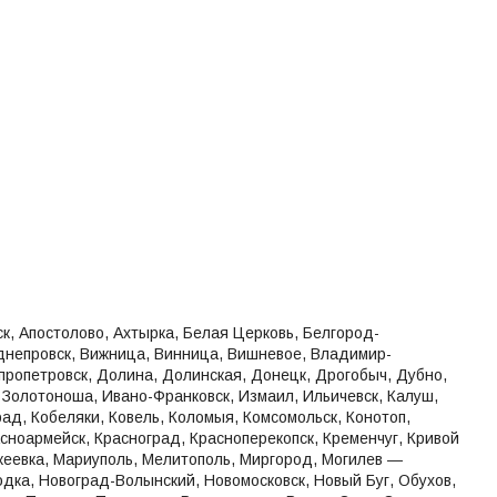
к, Апостолово, Ахтырка, Белая Церковь, Белгород-
днепровск, Вижница, Винница, Вишневое, Владимир-
пропетровск, Долина, Долинская, Донецк, Дрогобыч, Дубно,
Золотоноша, Ивано-Франковск, Измаил, Ильичевск, Калуш,
рад, Кобеляки, Ковель, Коломыя, Комсомольск, Конотоп,
асноармейск, Красноград, Красноперекопск, Кременчуг, Кривой
Макеевка, Мариуполь, Мелитополь, Миргород, Могилев ―
одка, Новоград-Волынский, Новомосковск, Новый Буг, Обухов,