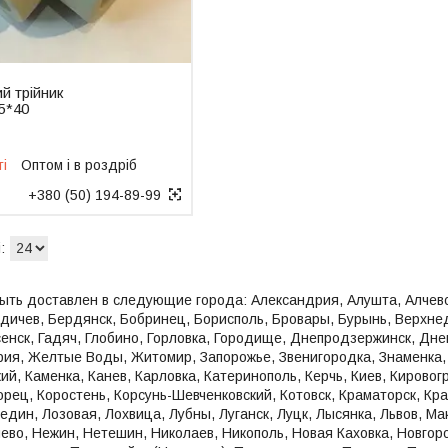
й трійник
5*40
ті
Оптом і в роздріб
+380 (50) 194-89-99
ыть доставлен в следующие города: Александрия, Алушта, Алчевс
дичев, Бердянск, Бобринец, Борисполь, Бровары, Бурынь, Верхне
енск, Гадяч, Глобино, Горловка, Городище, Днепродзержинск, Дне
ия, Желтые Воды, Житомир, Запорожье, Звенигородка, Знаменка, 
й, Каменка, Канев, Карловка, Катеринополь, Керчь, Киев, Кировог
орец, Коростень, Корсунь-Шевченковский, Котовск, Краматорск, Кр
бедин, Лозовая, Лохвица, Лубны, Луганск, Луцк, Лысянка, Львов, 
ево, Нежин, Нетешин, Николаев, Никополь, Новая Каховка, Новгор